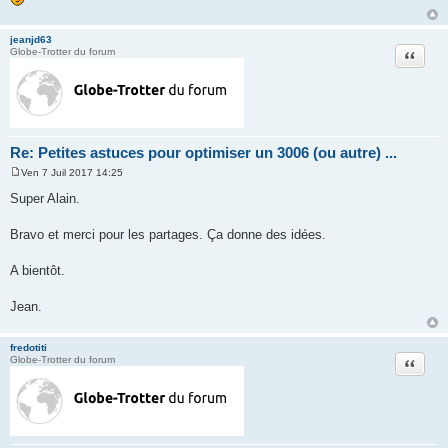
jeanjd63
Citation
Globe-Trotter du forum
Re: Petites astuces pour optimiser un 3006 (ou autre) ...
Ven 7 Juil 2017 14:25
M
e
Super Alain.
s
s
a
Bravo et merci pour les partages. Ça donne des idées.
g
e
A bientôt.
Jean.
fredotiti
Citation
Globe-Trotter du forum