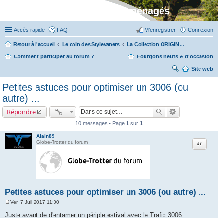
Stylevan - Vans aménagés
Accès rapide
FAQ
M’enregistrer
Connexion
Retour à l'accueil
Le coin des Stylevaners
La Collection ORIGIN (fabriquée dans notre atelier à Auxerre)
Comment participer au forum ?
Fourgons neufs & d'occasion
Site web
ec
Petites astuces pour optimiser un 3006 (ou
her
autre) ...
ch
Répondre
er
10 messages • Page
1
sur
1
Alain89
Citation
Globe-Trotter du forum
Petites astuces pour optimiser un 3006 (ou autre) ...
Ven 7 Juil 2017 11:00
M
e
Juste avant de d'entamer un périple estival avec le Trafic 3006