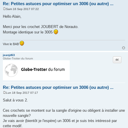
Re: Petites astuces pour optimiser un 3006 (ou autre) ...
Sam 16 Sep 2017 07:22
M
e
Hello Alain,
s
s
a
Merci pour les crochet JOUBERT de Norauto.
g
Montage identique sur le 3005
e
Vive le BAB
jeanjd63
Citation
Globe-Trotter du forum
Re: Petites astuces pour optimiser un 3006 (ou autre) ...
Lun 18 Sep 2017 07:17
M
e
Salut à vous 2.
s
s
a
Ces crochets se montent sur la sangle d'origine ou obligent à installer une
g
nouvelle sangle?
e
Je vais avoir (bientôt je l'espère) un 3006 et je suis très intéressé par
cette modif.