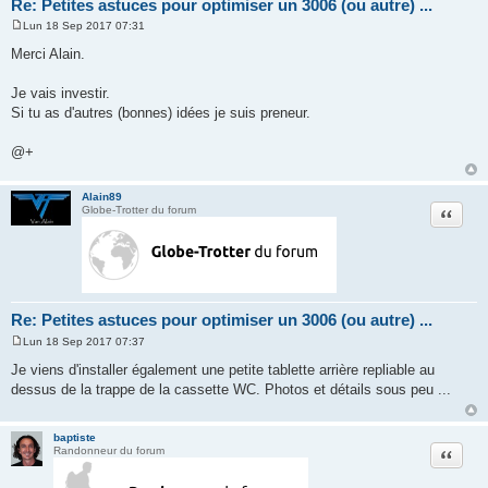
Re: Petites astuces pour optimiser un 3006 (ou autre) ...
Lun 18 Sep 2017 07:31
M
e
Merci Alain.
s
s
a
Je vais investir.
g
Si tu as d'autres (bonnes) idées je suis preneur.
e
@+
Alain89
Citation
Globe-Trotter du forum
Re: Petites astuces pour optimiser un 3006 (ou autre) ...
Lun 18 Sep 2017 07:37
M
e
Je viens d'installer également une petite tablette arrière repliable au
s
dessus de la trappe de la cassette WC. Photos et détails sous peu ...
s
a
g
e
baptiste
Citation
Randonneur du forum