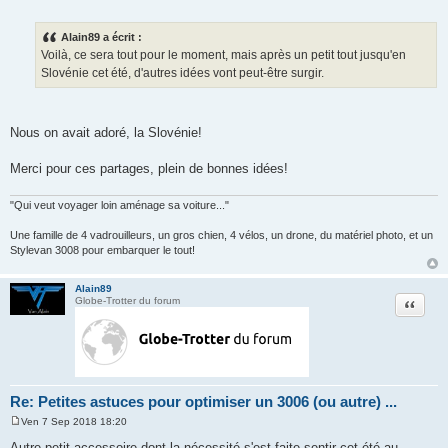
Alain89 a écrit :
Voilà, ce sera tout pour le moment, mais après un petit tout jusqu'en
Slovénie cet été, d'autres idées vont peut-être surgir.
Nous on avait adoré, la Slovénie!
Merci pour ces partages, plein de bonnes idées!
"Qui veut voyager loin aménage sa voiture..."
Une famille de 4 vadrouilleurs, un gros chien, 4 vélos, un drone, du matériel photo, et un
Stylevan 3008 pour embarquer le tout!
Alain89
Citation
Globe-Trotter du forum
Re: Petites astuces pour optimiser un 3006 (ou autre) ...
Ven 7 Sep 2018 18:20
M
e
Autre petit accessoire dont la nécessité s'est faite sentir cet été au