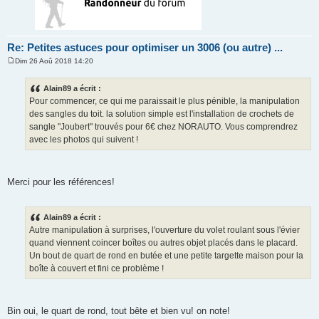
Re: Petites astuces pour optimiser un 3006 (ou autre) ...
Dim 26 Aoû 2018 14:20
M
e
s
Alain89 a écrit :
s
Pour commencer, ce qui me paraissait le plus pénible, la manipulation
a
g
des sangles du toit. la solution simple est l'installation de crochets de
e
sangle "Joubert" trouvés pour 6€ chez NORAUTO. Vous comprendrez
avec les photos qui suivent !
Merci pour les références!
Alain89 a écrit :
Autre manipulation à surprises, l'ouverture du volet roulant sous l'évier
quand viennent coincer boîtes ou autres objet placés dans le placard.
Un bout de quart de rond en butée et une petite targette maison pour la
boîte à couvert et fini ce problème !
Bin oui, le quart de rond, tout bête et bien vu! on note!