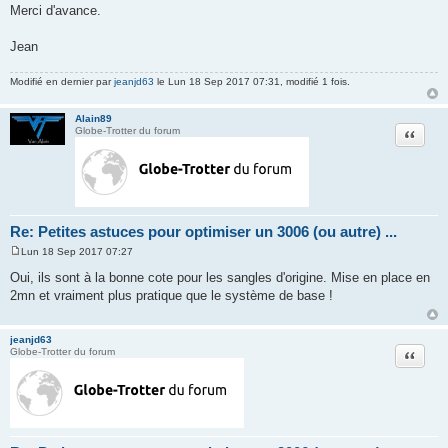
Merci d'avance.
Jean
Modifié en dernier par
jeanjd63
le Lun 18 Sep 2017 07:31, modifié 1 fois.
Alain89
Citation
Globe-Trotter du forum
Re: Petites astuces pour optimiser un 3006 (ou autre) ...
Lun 18 Sep 2017 07:27
M
e
Oui, ils sont à la bonne cote pour les sangles d'origine. Mise en place en
s
2mn et vraiment plus pratique que le système de base !
s
a
g
e
jeanjd63
Citation
Globe-Trotter du forum