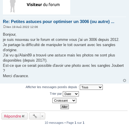
Re: Petites astuces pour optimiser un 3006 (ou autre) ...
Ven 19 Aoû 2022 12:06
M
e
Bonjour,
s
je suis nouveau sur le forum et comme vous j'ai un 3006 depuis 2012.
s
a
Je partage la difficulté de manipuler le toit ouvrant avec les sangles
g
d'origine.
e
J'ai vu qu'Alain89 a trouvé une astuce mais les photos ne sont plus
disponibles (depuis 2017!).
Est-ce que ce serait possible d'avoir une photo avec les sangles Joubert
?
Merci d'avance.
Afficher les messages postés depuis :
Trier par
Répondre
10 messages • Page
1
sur
1