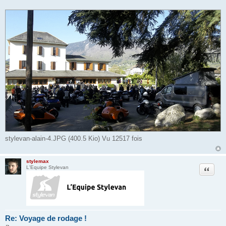
stylevan-alain-4.JPG (400.5 Kio) Vu 12517 fois
stylemax
Citation
L'Equipe Stylevan
Re: Voyage de rodage !