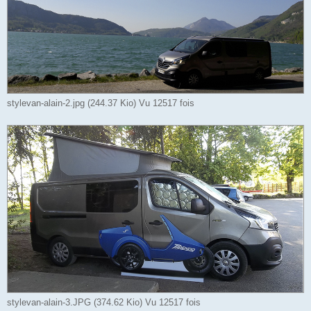
stylevan-alain-2.jpg (244.37 Kio) Vu 12517 fois
stylevan-alain-3.JPG (374.62 Kio) Vu 12517 fois