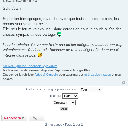
Mar 23 Mai 2017 08:24
M
e
Salut Alain,
s
s
a
Super ton témoignages, ravis de savoir que tout se se passe bien, les
g
photos sont vraiment belles.
e
D'ici peu le forum va évoluer... donc gardes en sous le coude si t'as des
choses sympas à nous partager
Pour les photos, j'ai vu que tu n'a pas pu les intégrer pleinement car trop
volumineuses, j'ai donc pris l'initiative de te les alléger afin de te les ré-
intégrer dans le post
Nouveau groupe Facebook Stylevanlife
Application mobile Stylevan dispo sur l'AppStore et Google Play.
Découvrez la rubrique
Aides & Conseils
pour apprendre à
insérez des images
et plus
encore.
Afficher les messages postés depuis :
Trier par
Répondre
2 messages • Page
1
sur
1