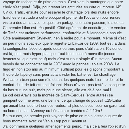
a
voyage de rodage et de prise en main. C'est vers la montagne que notre
g
choix s'est porté. Déjà, pour tester les aptitudes en côte du moteur 145
e
CV du Trafic, ensuite pour essayer le chauffage lors des nuits encore
fraîches en altitude à cette époque et profiter de l'occasion pour rendre
visite à des amis avec lesquels on partage une autre passion, le side-car.
Ce premier bilan est très positif. Côté agrément de conduite, cette version
de Trafic est vraiment performante, confortable et à l'ergonomie aboutie.
Côté aménagement Stylevan, rien à redire pour le moment. Même si c'est
un peu moins spacieux que le regretté Eriba-Car de 1989, tout est là dans
la configuration 3006 et après deux ou trois jours d'utilisation, l'évidence
est là, petit mais hyper pratique. Tout fonctionne à merveille (encore
heureux vu que c'est neuf) mais c'est surtout simple d'utilisation. Aucun
besoin de se connecter sur le 220V avec le panneau solaire 200W. Le
frigo en non stop mis au minimum suffisait pour les glaçons (important à
l'heure de l'apéro) sans pour autant vider les batteries. Le chauffage
Webasto a bien joué son rôle durant les quelques nuits bien froides et le
confort du lit de toit est satisfaisant. Nous n'avons pas testé la banquette
du bas sur une nuit, mais pour une sieste, elle est déjà pas mal !
Le col des Aravis ou la montée de Saint-Cergues (entre autres) se
grimpent comme avec une berline, ce qui change du poussif C25-Eriba
qui aurait bien souffert sur ces routes. Et plus de souci pour se garer tout
au bord des lac d'Annecy ou Léman aux barrières à 2,10m !
En tout cas, ce premier petit voyage de prise en main laisse augurer de
bons moments avec ce Van au top pour l'aventure.
J'ai commencé quelques aménagements perso, mais cela fera l'objet d'un