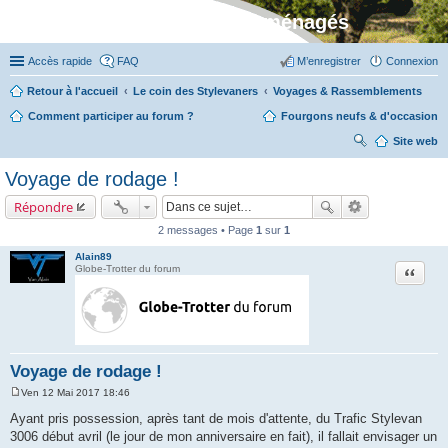
Stylevan - Vans aménagés
Accès rapide
FAQ
M’enregistrer
Connexion
Retour à l'accueil
Le coin des Stylevaners
Voyages & Rassemblements
Comment participer au forum ?
Fourgons neufs & d'occasion
Site web
ec
Voyage de rodage !
her
Répondre
ch
2 messages • Page
1
sur
1
er
Alain89
Citation
Globe-Trotter du forum
Voyage de rodage !
Ven 12 Mai 2017 18:46
M
e
Ayant pris possession, après tant de mois d'attente, du Trafic Stylevan
s
3006 début avril (le jour de mon anniversaire en fait), il fallait envisager un
s