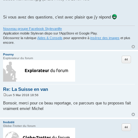
Si vous avez des questions, c'est avec plaisir que j'y répond
Nouveau groupe Facebook Stylevanlife
Application mobile Stylevan dispo sur l'AppStore et Google Play.
Découvrez la rubrique
Aides & Conseils
pour apprendre à
insérez des images
et plus
encore.
Pourny
Citation
Explorateur du forum
Re: La Suisse en van
Lun 5 Mar 2018 18:56
M
e
Bonsoir, merci pour ce beau reportage, ce parcours que tu proposes fait
s
vraiment envie! Michel
s
a
g
e
fredotiti
Citation
Globe-Trotter du forum