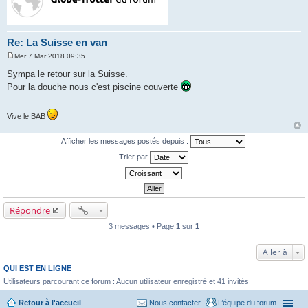
Re: La Suisse en van
Mer 7 Mar 2018 09:35
M
e
Sympa le retour sur la Suisse.
s
Pour la douche nous c'est piscine couverte
s
a
g
e
Vive le BAB
Afficher les messages postés depuis :
Trier par
Répondre
3 messages • Page
1
sur
1
Aller à
QUI EST EN LIGNE
Utilisateurs parcourant ce forum : Aucun utilisateur enregistré et 41 invités
Retour à l'accueil
Nous contacter
L’équipe du forum