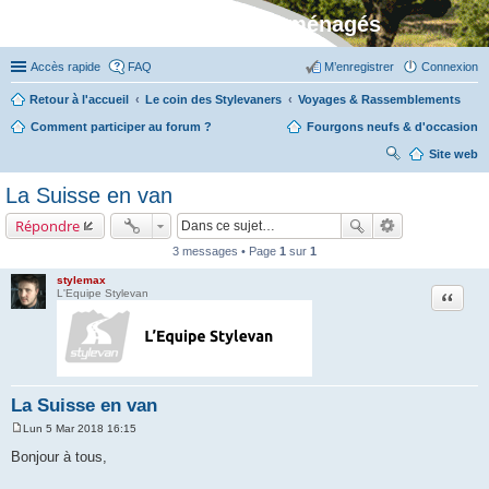
Stylevan - Vans aménagés
Accès rapide
FAQ
M’enregistrer
Connexion
Retour à l'accueil
Le coin des Stylevaners
Voyages & Rassemblements
Comment participer au forum ?
Fourgons neufs & d'occasion
Site web
ec
La Suisse en van
her
Répondre
ch
3 messages • Page
1
sur
1
er
stylemax
Citation
L'Equipe Stylevan
La Suisse en van
Lun 5 Mar 2018 16:15
M
e
Bonjour à tous,
s
s