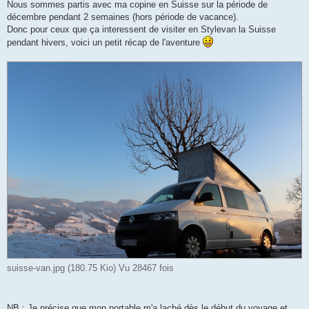
a
Nous sommes partis avec ma copine en Suisse sur la période de
g
décembre pendant 2 semaines (hors période de vacance).
e
Donc pour ceux que ça interessent de visiter en Stylevan la Suisse
pendant hivers, voici un petit récap de l'aventure
suisse-van.jpg (180.75 Kio) Vu 28467 fois
NB : Je précise que mon portable m'a laché dès le début du voyage et