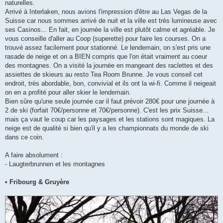
naturelles.
Arrivé à Interlaken, nous avions l'impression d'être au Las Vegas de la
Suisse car nous sommes arrivé de nuit et la ville est très lumineuse avec
ses Casinos... En fait, en journée la ville est plutôt calme et agréable. Je
vous conseille d'aller au Coop (superette) pour faire les courses. On a
trouvé assez facilement pour stationné. Le lendemain, on s'est pris une
rasade de neige et on a BIEN compris que l'on était vraiment au coeur
des montagnes. On a visité la journée en mangeant des raclettes et des
assiettes de skieurs au resto Tea Room Brunne. Je vous conseil cet
endroit, très abordable, bon, convivial et ils ont la wi-fi. Comme il neigeait
on en a profité pour aller skier le lendemain.
Bien sûre qu'une seule journée car il faut prévoir 280€ pour une journée à
2 de ski (forfait 70€/personne et 70€/personne). C'est les prix Suisse...
mais ça vaut le coup car les paysages et les stations sont magiques. La
neige est de qualité si bien qu'il y a les championnats du monde de ski
dans ce coin.
A faire absolument :
- Laugterbrunnen et les montagnes
• Fribourg & Gruyère