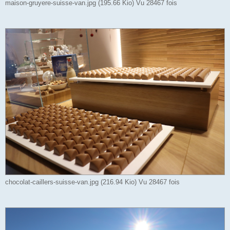
maison-gruyere-suisse-van.jpg (195.66 Kio) Vu 28467 fois
chocolat-caillers-suisse-van.jpg (216.94 Kio) Vu 28467 fois