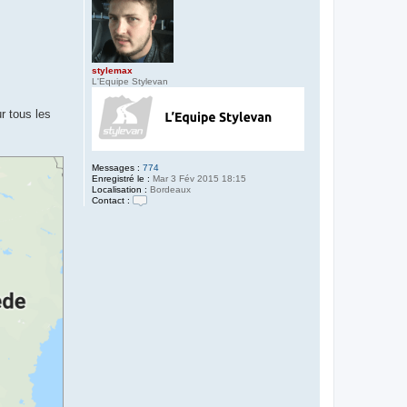
stylemax
L'Equipe Stylevan
r tous les
Messages :
774
Enregistré le :
Mar 3 Fév 2015 18:15
Localisation :
Bordeaux
Contact :
C
o
n
t
a
c
t
e
r
s
t
y
l
e
m
a
x