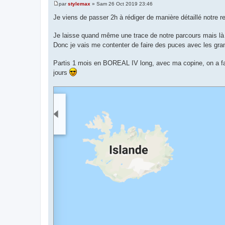
par
stylemax
»
Sam 26 Oct 2019 23:46
M
e
Je viens de passer 2h à rédiger de manière détaillé notre r
s
s
a
Je laisse quand même une trace de notre parcours mais là ç
g
Donc je vais me contenter de faire des puces avec les gra
e
Partis 1 mois en BOREAL IV long, avec ma copine, on a fa
jours