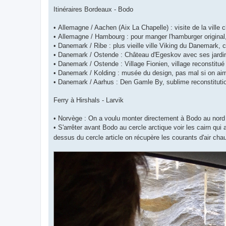
Itinéraires Bordeaux - Bodo
• Allemagne / Aachen (Aix La Chapelle) : visite de la ville c
• Allemagne / Hambourg : pour manger l'hamburger original,
• Danemark / Ribe : plus vieille ville Viking du Danemark, 
• Danemark / Ostende : Château d'Egeskov avec ses jard
• Danemark / Ostende : Village Fionien, village reconstit
• Danemark / Kolding : musée du design, pas mal si on aime
• Danemark / Aarhus : Den Gamle By, sublime reconstitution
Ferry à Hirshals - Larvik
• Norvège : On a voulu monter directement à Bodo au nord
• S'arrêter avant Bodo au cercle arctique voir les cairn qui 
dessus du cercle article on récupère les courants d'air c