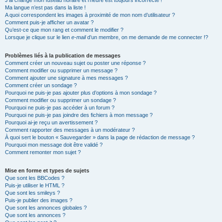
J’ai changé mon fuseau horaire et l’heure est toujours incorrecte !
Ma langue n’est pas dans la liste !
A quoi correspondent les images à proximité de mon nom d’utilisateur ?
Comment puis-je afficher un avatar ?
Qu’est-ce que mon rang et comment le modifier ?
Lorsque je clique sur le lien
e-mail
d’un membre, on me demande de me connecter !?
Problèmes liés à la publication de messages
Comment créer un nouveau sujet ou poster une réponse ?
Comment modifier ou supprimer un message ?
Comment ajouter une signature à mes messages ?
Comment créer un sondage ?
Pourquoi ne puis-je pas ajouter plus d’options à mon sondage ?
Comment modifier ou supprimer un sondage ?
Pourquoi ne puis-je pas accéder à un forum ?
Pourquoi ne puis-je pas joindre des fichiers à mon message ?
Pourquoi ai-je reçu un avertissement ?
Comment rapporter des messages à un modérateur ?
À quoi sert le bouton « Sauvegarder » dans la page de rédaction de message ?
Pourquoi mon message doit être validé ?
Comment remonter mon sujet ?
Mise en forme et types de sujets
Que sont les BBCodes ?
Puis-je utiliser le HTML ?
Que sont les smileys ?
Puis-je publier des images ?
Que sont les annonces globales ?
Que sont les annonces ?