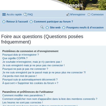
Stylevan - Vans aménagés
Accès rapide
FAQ
M’enregistrer
Connexion
Retour à l'accueil
Comment participer au forum ?
Site web
R
Fourgons neufs & d'occasion
ec
Foire aux questions (Questions posées
her
fréquemment)
ch
er
Problèmes de connexion et d’enregistrement
Pourquoi dois-je m’enregistrer ?
Que signifie COPPA ?
Je souhaite m’enregistrer, mais je n’y parviens pas !
Je suis enregistré mais je ne peux pas me connecter !
Pourquoi ne puis-je pas me connecter ?
Je me suis enregistré par le passé mais je ne peux plus me connecter ?!
J’ai perdu mon mot de passe !
Pourquoi suis-je automatiquement déconnecté ?
À quoi sert « Supprimer les cookies du forum » ?
Paramètres et préférences de l’utilisateur
Comment modifier mes paramètres ?
Comment empêcher mon nom d’apparaître dans la liste des membres connectés ?
Les heures ne sont pas correctes !