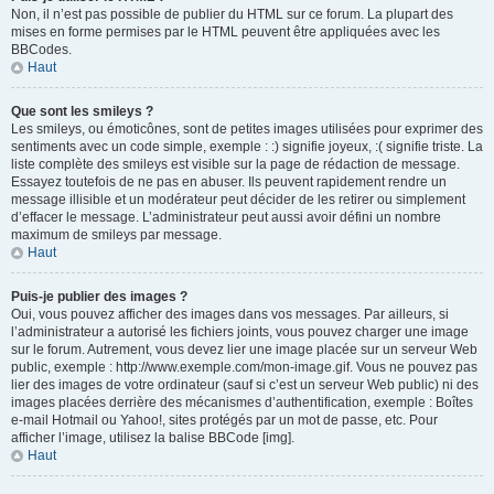
Non, il n’est pas possible de publier du HTML sur ce forum. La plupart des
mises en forme permises par le HTML peuvent être appliquées avec les
BBCodes.
Haut
Que sont les smileys ?
Les smileys, ou émoticônes, sont de petites images utilisées pour exprimer des
sentiments avec un code simple, exemple : :) signifie joyeux, :( signifie triste. La
liste complète des smileys est visible sur la page de rédaction de message.
Essayez toutefois de ne pas en abuser. Ils peuvent rapidement rendre un
message illisible et un modérateur peut décider de les retirer ou simplement
d’effacer le message. L’administrateur peut aussi avoir défini un nombre
maximum de smileys par message.
Haut
Puis-je publier des images ?
Oui, vous pouvez afficher des images dans vos messages. Par ailleurs, si
l’administrateur a autorisé les fichiers joints, vous pouvez charger une image
sur le forum. Autrement, vous devez lier une image placée sur un serveur Web
public, exemple : http://www.exemple.com/mon-image.gif. Vous ne pouvez pas
lier des images de votre ordinateur (sauf si c’est un serveur Web public) ni des
images placées derrière des mécanismes d’authentification, exemple : Boîtes
e-mail Hotmail ou Yahoo!, sites protégés par un mot de passe, etc. Pour
afficher l’image, utilisez la balise BBCode [img].
Haut