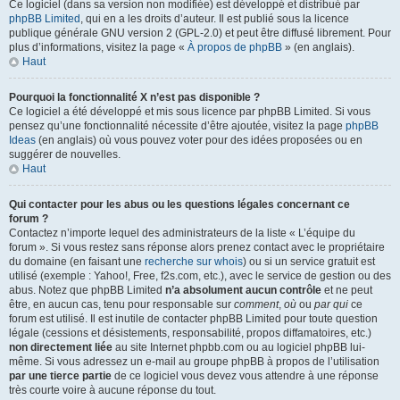
Ce logiciel (dans sa version non modifiée) est développé et distribué par
phpBB Limited
, qui en a les droits d’auteur. Il est publié sous la licence
publique générale GNU version 2 (GPL-2.0) et peut être diffusé librement. Pour
plus d’informations, visitez la page «
À propos de phpBB
» (en anglais).
Haut
Pourquoi la fonctionnalité X n’est pas disponible ?
Ce logiciel a été développé et mis sous licence par phpBB Limited. Si vous
pensez qu’une fonctionnalité nécessite d’être ajoutée, visitez la page
phpBB
Ideas
(en anglais) où vous pouvez voter pour des idées proposées ou en
suggérer de nouvelles.
Haut
Qui contacter pour les abus ou les questions légales concernant ce
forum ?
Contactez n’importe lequel des administrateurs de la liste « L’équipe du
forum ». Si vous restez sans réponse alors prenez contact avec le propriétaire
du domaine (en faisant une
recherche sur whois
) ou si un service gratuit est
utilisé (exemple : Yahoo!, Free, f2s.com, etc.), avec le service de gestion ou des
abus. Notez que phpBB Limited
n’a absolument aucun contrôle
et ne peut
être, en aucun cas, tenu pour responsable sur
comment
,
où
ou
par qui
ce
forum est utilisé. Il est inutile de contacter phpBB Limited pour toute question
légale (cessions et désistements, responsabilité, propos diffamatoires, etc.)
non directement liée
au site Internet phpbb.com ou au logiciel phpBB lui-
même. Si vous adressez un e-mail au groupe phpBB à propos de l’utilisation
par une tierce partie
de ce logiciel vous devez vous attendre à une réponse
très courte voire à aucune réponse du tout.