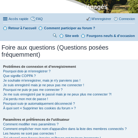
Stylevan - Vans aménagés
Accès rapide
FAQ
M’enregistrer
Connexion
Retour à l'accueil
Comment participer au forum ?
Site web
R
Fourgons neufs & d'occasion
ec
Foire aux questions (Questions posées
her
fréquemment)
ch
er
Problèmes de connexion et d’enregistrement
Pourquoi dois-je m’enregistrer ?
Que signifie COPPA ?
Je souhaite m’enregistrer, mais je n’y parviens pas !
Je suis enregistré mais je ne peux pas me connecter !
Pourquoi ne puis-je pas me connecter ?
Je me suis enregistré par le passé mais je ne peux plus me connecter ?!
J’ai perdu mon mot de passe !
Pourquoi suis-je automatiquement déconnecté ?
À quoi sert « Supprimer les cookies du forum » ?
Paramètres et préférences de l’utilisateur
Comment modifier mes paramètres ?
Comment empêcher mon nom d’apparaître dans la liste des membres connectés ?
Les heures ne sont pas correctes !