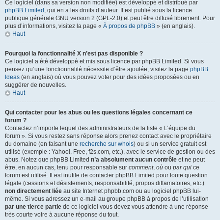
Ce logiciel (dans sa version non modifiée) est développé et distribué par
phpBB Limited
, qui en a les droits d’auteur. Il est publié sous la licence
publique générale GNU version 2 (GPL-2.0) et peut être diffusé librement. Pour
plus d’informations, visitez la page «
À propos de phpBB
» (en anglais).
Haut
Pourquoi la fonctionnalité X n’est pas disponible ?
Ce logiciel a été développé et mis sous licence par phpBB Limited. Si vous
pensez qu’une fonctionnalité nécessite d’être ajoutée, visitez la page
phpBB
Ideas
(en anglais) où vous pouvez voter pour des idées proposées ou en
suggérer de nouvelles.
Haut
Qui contacter pour les abus ou les questions légales concernant ce
forum ?
Contactez n’importe lequel des administrateurs de la liste « L’équipe du
forum ». Si vous restez sans réponse alors prenez contact avec le propriétaire
du domaine (en faisant une
recherche sur whois
) ou si un service gratuit est
utilisé (exemple : Yahoo!, Free, f2s.com, etc.), avec le service de gestion ou des
abus. Notez que phpBB Limited
n’a absolument aucun contrôle
et ne peut
être, en aucun cas, tenu pour responsable sur
comment
,
où
ou
par qui
ce
forum est utilisé. Il est inutile de contacter phpBB Limited pour toute question
légale (cessions et désistements, responsabilité, propos diffamatoires, etc.)
non directement liée
au site Internet phpbb.com ou au logiciel phpBB lui-
même. Si vous adressez un e-mail au groupe phpBB à propos de l’utilisation
par une tierce partie
de ce logiciel vous devez vous attendre à une réponse
très courte voire à aucune réponse du tout.