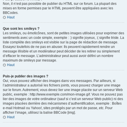
Non, il n’est pas possible de publier du HTML sur ce forum. La plupart des
mises en forme permises par le HTML peuvent être appliquées avec les
BBCodes.
Haut
Que sont les smileys ?
Les smileys, ou émoticônes, sont de petites images utilisées pour exprimer des
sentiments avec un code simple, exemple : :) signifie joyeux, :( signifie triste. La
liste complète des smileys est visible sur la page de rédaction de message.
Essayez toutefois de ne pas en abuser. Ils peuvent rapidement rendre un
message illisible et un modérateur peut décider de les retirer ou simplement
d’effacer le message. L’administrateur peut aussi avoir défini un nombre
maximum de smileys par message.
Haut
Puis-je publier des images ?
Oui, vous pouvez afficher des images dans vos messages. Par ailleurs, si
l’administrateur a autorisé les fichiers joints, vous pouvez charger une image
sur le forum. Autrement, vous devez lier une image placée sur un serveur Web
public, exemple : http://www.exemple.com/mon-image.gif. Vous ne pouvez pas
lier des images de votre ordinateur (sauf si c’est un serveur Web public) ni des
images placées derrière des mécanismes d’authentification, exemple : Boîtes
e-mail Hotmail ou Yahoo!, sites protégés par un mot de passe, etc. Pour
afficher l’image, utilisez la balise BBCode [img].
Haut