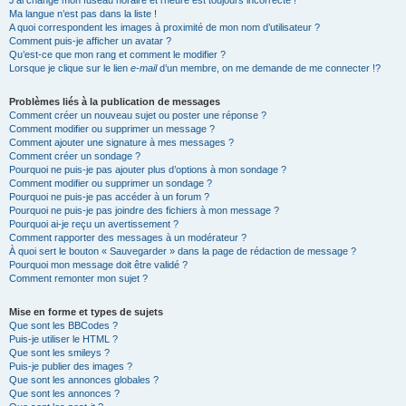
J’ai changé mon fuseau horaire et l’heure est toujours incorrecte !
Ma langue n’est pas dans la liste !
A quoi correspondent les images à proximité de mon nom d’utilisateur ?
Comment puis-je afficher un avatar ?
Qu’est-ce que mon rang et comment le modifier ?
Lorsque je clique sur le lien
e-mail
d’un membre, on me demande de me connecter !?
Problèmes liés à la publication de messages
Comment créer un nouveau sujet ou poster une réponse ?
Comment modifier ou supprimer un message ?
Comment ajouter une signature à mes messages ?
Comment créer un sondage ?
Pourquoi ne puis-je pas ajouter plus d’options à mon sondage ?
Comment modifier ou supprimer un sondage ?
Pourquoi ne puis-je pas accéder à un forum ?
Pourquoi ne puis-je pas joindre des fichiers à mon message ?
Pourquoi ai-je reçu un avertissement ?
Comment rapporter des messages à un modérateur ?
À quoi sert le bouton « Sauvegarder » dans la page de rédaction de message ?
Pourquoi mon message doit être validé ?
Comment remonter mon sujet ?
Mise en forme et types de sujets
Que sont les BBCodes ?
Puis-je utiliser le HTML ?
Que sont les smileys ?
Puis-je publier des images ?
Que sont les annonces globales ?
Que sont les annonces ?