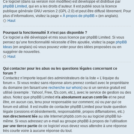
Ce logiciel (dans sa version non modifiée) est développé et distribué par
phpBB Limited
, qui en a les droits d’auteur. Il est publié sous la licence
publique générale GNU version 2 (GPL-2.0) et peut être diffusé librement. Pour
plus d’informations, visitez la page «
À propos de phpBB
» (en anglais).
Haut
Pourquoi la fonctionnalité X n’est pas disponible ?
Ce logiciel a été développé et mis sous licence par phpBB Limited. Si vous
pensez qu’une fonctionnalité nécessite d’être ajoutée, visitez la page
phpBB
Ideas
(en anglais) où vous pouvez voter pour des idées proposées ou en
suggérer de nouvelles.
Haut
Qui contacter pour les abus ou les questions légales concernant ce
forum ?
Contactez n’importe lequel des administrateurs de la liste « L’équipe du
forum ». Si vous restez sans réponse alors prenez contact avec le propriétaire
du domaine (en faisant une
recherche sur whois
) ou si un service gratuit est
utilisé (exemple : Yahoo!, Free, f2s.com, etc.), avec le service de gestion ou des
abus. Notez que phpBB Limited
n’a absolument aucun contrôle
et ne peut
être, en aucun cas, tenu pour responsable sur
comment
,
où
ou
par qui
ce
forum est utilisé. Il est inutile de contacter phpBB Limited pour toute question
légale (cessions et désistements, responsabilité, propos diffamatoires, etc.)
non directement liée
au site Internet phpbb.com ou au logiciel phpBB lui-
même. Si vous adressez un e-mail au groupe phpBB à propos de l’utilisation
par une tierce partie
de ce logiciel vous devez vous attendre à une réponse
très courte voire à aucune réponse du tout.