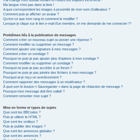
J’ai changé mon fuseau horaire et l’heure est toujours incorrecte !
Ma langue n’est pas dans la liste !
A quoi correspondent les images à proximité de mon nom d’utilisateur ?
Comment puis-je afficher un avatar ?
Qu’est-ce que mon rang et comment le modifier ?
Lorsque je clique sur le lien
e-mail
d’un membre, on me demande de me connecter !?
Problèmes liés à la publication de messages
Comment créer un nouveau sujet ou poster une réponse ?
Comment modifier ou supprimer un message ?
Comment ajouter une signature à mes messages ?
Comment créer un sondage ?
Pourquoi ne puis-je pas ajouter plus d’options à mon sondage ?
Comment modifier ou supprimer un sondage ?
Pourquoi ne puis-je pas accéder à un forum ?
Pourquoi ne puis-je pas joindre des fichiers à mon message ?
Pourquoi ai-je reçu un avertissement ?
Comment rapporter des messages à un modérateur ?
À quoi sert le bouton « Sauvegarder » dans la page de rédaction de message ?
Pourquoi mon message doit être validé ?
Comment remonter mon sujet ?
Mise en forme et types de sujets
Que sont les BBCodes ?
Puis-je utiliser le HTML ?
Que sont les smileys ?
Puis-je publier des images ?
Que sont les annonces globales ?
Que sont les annonces ?