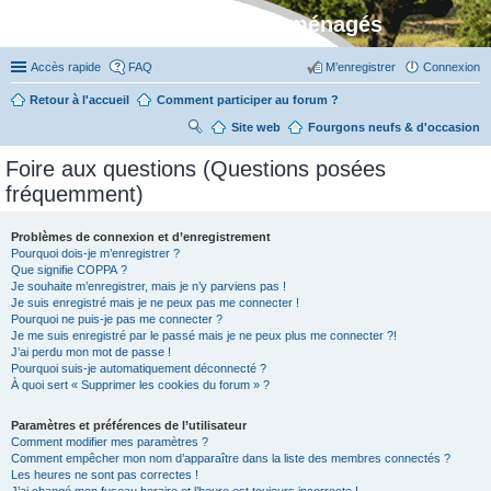
Stylevan - Vans aménagés
Accès rapide
FAQ
M’enregistrer
Connexion
Retour à l'accueil
Comment participer au forum ?
Site web
R
Fourgons neufs & d'occasion
ec
Foire aux questions (Questions posées
her
fréquemment)
ch
er
Problèmes de connexion et d’enregistrement
Pourquoi dois-je m’enregistrer ?
Que signifie COPPA ?
Je souhaite m’enregistrer, mais je n’y parviens pas !
Je suis enregistré mais je ne peux pas me connecter !
Pourquoi ne puis-je pas me connecter ?
Je me suis enregistré par le passé mais je ne peux plus me connecter ?!
J’ai perdu mon mot de passe !
Pourquoi suis-je automatiquement déconnecté ?
À quoi sert « Supprimer les cookies du forum » ?
Paramètres et préférences de l’utilisateur
Comment modifier mes paramètres ?
Comment empêcher mon nom d’apparaître dans la liste des membres connectés ?
Les heures ne sont pas correctes !