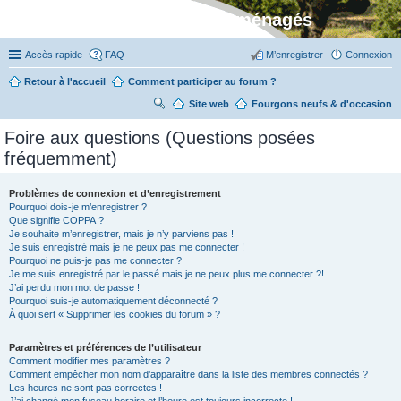
Stylevan - Vans aménagés
Accès rapide
FAQ
M’enregistrer
Connexion
Retour à l'accueil
Comment participer au forum ?
Site web
R
Fourgons neufs & d'occasion
ec
Foire aux questions (Questions posées
her
fréquemment)
ch
er
Problèmes de connexion et d’enregistrement
Pourquoi dois-je m’enregistrer ?
Que signifie COPPA ?
Je souhaite m’enregistrer, mais je n’y parviens pas !
Je suis enregistré mais je ne peux pas me connecter !
Pourquoi ne puis-je pas me connecter ?
Je me suis enregistré par le passé mais je ne peux plus me connecter ?!
J’ai perdu mon mot de passe !
Pourquoi suis-je automatiquement déconnecté ?
À quoi sert « Supprimer les cookies du forum » ?
Paramètres et préférences de l’utilisateur
Comment modifier mes paramètres ?
Comment empêcher mon nom d’apparaître dans la liste des membres connectés ?
Les heures ne sont pas correctes !