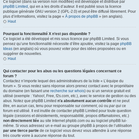
Ce logiciel (dans sa version non modifiée) est développé et distribué par
phpBB Limited
, qui en a les droits d’auteur. Il est publié sous la licence
publique générale GNU version 2 (GPL-2.0) et peut être diffusé librement. Pour
plus d’informations, visitez la page «
À propos de phpBB
» (en anglais).
Haut
Pourquoi la fonctionnalité X n’est pas disponible ?
Ce logiciel a été développé et mis sous licence par phpBB Limited. Si vous
pensez qu’une fonctionnalité nécessite d’être ajoutée, visitez la page
phpBB
Ideas
(en anglais) où vous pouvez voter pour des idées proposées ou en
suggérer de nouvelles.
Haut
Qui contacter pour les abus ou les questions légales concernant ce
forum ?
Contactez n’importe lequel des administrateurs de la liste « L’équipe du
forum ». Si vous restez sans réponse alors prenez contact avec le propriétaire
du domaine (en faisant une
recherche sur whois
) ou si un service gratuit est
utilisé (exemple : Yahoo!, Free, f2s.com, etc.), avec le service de gestion ou des
abus. Notez que phpBB Limited
n’a absolument aucun contrôle
et ne peut
être, en aucun cas, tenu pour responsable sur
comment
,
où
ou
par qui
ce
forum est utilisé. Il est inutile de contacter phpBB Limited pour toute question
légale (cessions et désistements, responsabilité, propos diffamatoires, etc.)
non directement liée
au site Internet phpbb.com ou au logiciel phpBB lui-
même. Si vous adressez un e-mail au groupe phpBB à propos de l’utilisation
par une tierce partie
de ce logiciel vous devez vous attendre à une réponse
très courte voire à aucune réponse du tout.