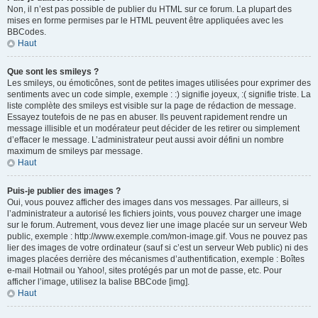
Non, il n’est pas possible de publier du HTML sur ce forum. La plupart des
mises en forme permises par le HTML peuvent être appliquées avec les
BBCodes.
Haut
Que sont les smileys ?
Les smileys, ou émoticônes, sont de petites images utilisées pour exprimer des
sentiments avec un code simple, exemple : :) signifie joyeux, :( signifie triste. La
liste complète des smileys est visible sur la page de rédaction de message.
Essayez toutefois de ne pas en abuser. Ils peuvent rapidement rendre un
message illisible et un modérateur peut décider de les retirer ou simplement
d’effacer le message. L’administrateur peut aussi avoir défini un nombre
maximum de smileys par message.
Haut
Puis-je publier des images ?
Oui, vous pouvez afficher des images dans vos messages. Par ailleurs, si
l’administrateur a autorisé les fichiers joints, vous pouvez charger une image
sur le forum. Autrement, vous devez lier une image placée sur un serveur Web
public, exemple : http://www.exemple.com/mon-image.gif. Vous ne pouvez pas
lier des images de votre ordinateur (sauf si c’est un serveur Web public) ni des
images placées derrière des mécanismes d’authentification, exemple : Boîtes
e-mail Hotmail ou Yahoo!, sites protégés par un mot de passe, etc. Pour
afficher l’image, utilisez la balise BBCode [img].
Haut