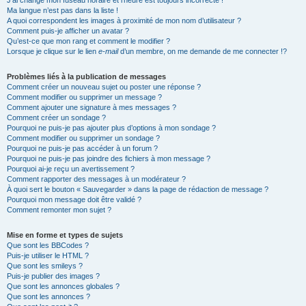
J’ai changé mon fuseau horaire et l’heure est toujours incorrecte !
Ma langue n’est pas dans la liste !
A quoi correspondent les images à proximité de mon nom d’utilisateur ?
Comment puis-je afficher un avatar ?
Qu’est-ce que mon rang et comment le modifier ?
Lorsque je clique sur le lien
e-mail
d’un membre, on me demande de me connecter !?
Problèmes liés à la publication de messages
Comment créer un nouveau sujet ou poster une réponse ?
Comment modifier ou supprimer un message ?
Comment ajouter une signature à mes messages ?
Comment créer un sondage ?
Pourquoi ne puis-je pas ajouter plus d’options à mon sondage ?
Comment modifier ou supprimer un sondage ?
Pourquoi ne puis-je pas accéder à un forum ?
Pourquoi ne puis-je pas joindre des fichiers à mon message ?
Pourquoi ai-je reçu un avertissement ?
Comment rapporter des messages à un modérateur ?
À quoi sert le bouton « Sauvegarder » dans la page de rédaction de message ?
Pourquoi mon message doit être validé ?
Comment remonter mon sujet ?
Mise en forme et types de sujets
Que sont les BBCodes ?
Puis-je utiliser le HTML ?
Que sont les smileys ?
Puis-je publier des images ?
Que sont les annonces globales ?
Que sont les annonces ?