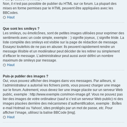
Non, il n’est pas possible de publier du HTML sur ce forum. La plupart des
mises en forme permises par le HTML peuvent être appliquées avec les
BBCodes.
Haut
Que sont les smileys ?
Les smileys, ou émoticônes, sont de petites images utilisées pour exprimer des
sentiments avec un code simple, exemple : :) signifie joyeux, :( signifie triste. La
liste complète des smileys est visible sur la page de rédaction de message.
Essayez toutefois de ne pas en abuser. Ils peuvent rapidement rendre un
message illisible et un modérateur peut décider de les retirer ou simplement
d’effacer le message. L’administrateur peut aussi avoir défini un nombre
maximum de smileys par message.
Haut
Puis-je publier des images ?
Oui, vous pouvez afficher des images dans vos messages. Par ailleurs, si
l’administrateur a autorisé les fichiers joints, vous pouvez charger une image
sur le forum. Autrement, vous devez lier une image placée sur un serveur Web
public, exemple : http://www.exemple.com/mon-image.gif. Vous ne pouvez pas
lier des images de votre ordinateur (sauf si c’est un serveur Web public) ni des
images placées derrière des mécanismes d’authentification, exemple : Boîtes
e-mail Hotmail ou Yahoo!, sites protégés par un mot de passe, etc. Pour
afficher l’image, utilisez la balise BBCode [img].
Haut