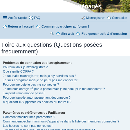
Stylevan - Vans aménagés
Accès rapide
FAQ
M’enregistrer
Connexion
Retour à l'accueil
Comment participer au forum ?
Site web
R
Fourgons neufs & d'occasion
ec
Foire aux questions (Questions posées
her
fréquemment)
ch
er
Problèmes de connexion et d’enregistrement
Pourquoi dois-je m’enregistrer ?
Que signifie COPPA ?
Je souhaite m’enregistrer, mais je n’y parviens pas !
Je suis enregistré mais je ne peux pas me connecter !
Pourquoi ne puis-je pas me connecter ?
Je me suis enregistré par le passé mais je ne peux plus me connecter ?!
J’ai perdu mon mot de passe !
Pourquoi suis-je automatiquement déconnecté ?
À quoi sert « Supprimer les cookies du forum » ?
Paramètres et préférences de l’utilisateur
Comment modifier mes paramètres ?
Comment empêcher mon nom d’apparaître dans la liste des membres connectés ?
Les heures ne sont pas correctes !