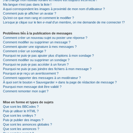
J’ai changé mon fuseau horaire et l’heure est toujours incorrecte !
Ma langue n’est pas dans la liste !
A quoi correspondent les images à proximité de mon nom d’utilisateur ?
Comment puis-je afficher un avatar ?
Qu’est-ce que mon rang et comment le modifier ?
Lorsque je clique sur le lien
e-mail
d’un membre, on me demande de me connecter !?
Problèmes liés à la publication de messages
Comment créer un nouveau sujet ou poster une réponse ?
Comment modifier ou supprimer un message ?
Comment ajouter une signature à mes messages ?
Comment créer un sondage ?
Pourquoi ne puis-je pas ajouter plus d’options à mon sondage ?
Comment modifier ou supprimer un sondage ?
Pourquoi ne puis-je pas accéder à un forum ?
Pourquoi ne puis-je pas joindre des fichiers à mon message ?
Pourquoi ai-je reçu un avertissement ?
Comment rapporter des messages à un modérateur ?
À quoi sert le bouton « Sauvegarder » dans la page de rédaction de message ?
Pourquoi mon message doit être validé ?
Comment remonter mon sujet ?
Mise en forme et types de sujets
Que sont les BBCodes ?
Puis-je utiliser le HTML ?
Que sont les smileys ?
Puis-je publier des images ?
Que sont les annonces globales ?
Que sont les annonces ?