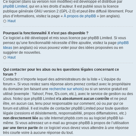
Ce logiciel (dans sa version non modifiée) est développé et distribué par
phpBB Limited
, qui en a les droits d’auteur. Il est publié sous la licence
publique générale GNU version 2 (GPL-2.0) et peut être diffusé librement. Pour
plus d’informations, visitez la page «
À propos de phpBB
» (en anglais).
Haut
Pourquoi la fonctionnalité X n’est pas disponible ?
Ce logiciel a été développé et mis sous licence par phpBB Limited. Si vous
pensez qu’une fonctionnalité nécessite d’être ajoutée, visitez la page
phpBB
Ideas
(en anglais) où vous pouvez voter pour des idées proposées ou en
suggérer de nouvelles.
Haut
Qui contacter pour les abus ou les questions légales concernant ce
forum ?
Contactez n’importe lequel des administrateurs de la liste « L’équipe du
forum ». Si vous restez sans réponse alors prenez contact avec le propriétaire
du domaine (en faisant une
recherche sur whois
) ou si un service gratuit est
utilisé (exemple : Yahoo!, Free, f2s.com, etc.), avec le service de gestion ou des
abus. Notez que phpBB Limited
n’a absolument aucun contrôle
et ne peut
être, en aucun cas, tenu pour responsable sur
comment
,
où
ou
par qui
ce
forum est utilisé. Il est inutile de contacter phpBB Limited pour toute question
légale (cessions et désistements, responsabilité, propos diffamatoires, etc.)
non directement liée
au site Internet phpbb.com ou au logiciel phpBB lui-
même. Si vous adressez un e-mail au groupe phpBB à propos de l’utilisation
par une tierce partie
de ce logiciel vous devez vous attendre à une réponse
très courte voire à aucune réponse du tout.