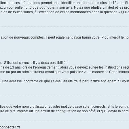
ollecte de ces informations permettant d’identifier un mineur de moins de 13 ans. S
tez un conseiller juridique pour obtenir son avis. Notez que phpBB Limited et les pr
gales de toutes sortes, à l’exception de celles mentionnées dans la question « Qui
réation de nouveaux comptes. Il peut également avoir banni votre IP ou interdit le no
 S’ils sont corrects, il y a deux possibilités :
ins de 13 ans lors de l’enregistrement, alors vous devrez suivre les instructions r
me ou par un administrateur avant que vous puissiez vous connecter. Cette informat
 une adresse incorrecte ou que l’e-mail ait été traité par un filtre anti-spam. Si vou
iez que votre nom d’utilisateur et votre mot de passe soient corrects. S’ils le sont,
e du site Internet ait une erreur de configuration de son côté, et qu’il devra la corri
 connecter ?!