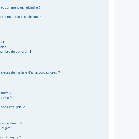
s et comment les rejoindre ?
s une couleur différente ?
?
s !
bles !
 membre de ce forum !
ateurs de ma liste d’amis ou d’ignorés ?
sultat ?
anche ?!
ages et sujets ?
a surveillance ?
 sujets ?
es de sujets ?