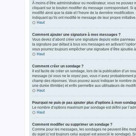
À moins d’être administrateur ou modérateur, vous ne pouvez 
cliquant sur le bouton
modifier
du message correspondant. Si que
modifié ainsi que la date et l’heure de la dernière modificatio
indiquant qu’ils ont modifié le message de leur propre initiat
Haut
Comment ajouter une signature à mes messages ?
Vous devez d’abord créer une signature depuis votre panneau d
la signature par défaut à tous vos messages en activant l’option
vous pourrez toujours empêcher une signature d’être ajoutée
Haut
Comment créer un sondage ?
Il est facile de créer un sondage, lors de la publication d’un n
message (si vous ne le voyez pas, vous n’avez probablement pas
champ des réponses. Vous pouvez aussi indiquer le nombre de rép
une durée illimitée) et enfin permettre aux utilisateurs de modifi
Haut
Pourquoi ne puis-je pas ajouter plus d’options à mon sondag
Le nombre d’options maximum par sondage est défini par l’admin
Haut
Comment modifier ou supprimer un sondage ?
Comme pour les messages, les sondages ne peuvent être modifié
du sujet (c’est toujours celui auquel est associé le sondage). 