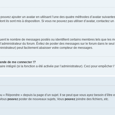
s pouvez ajouter un avatar en utilisant l’une des quatre méthodes d’avatar suivantes 
ont ils sont mis à disposition. Si vous ne pouvez pas utiliser d’avatar, contactez un
iquent le nombre de messages postés ou identifient certains membres tels que les 
ar l’administrateur du forum. Évitez de poster des messages sur le forum dans le seu
ministrateur) peut facilement abaisser votre compteur de messages.
nde de me connecter !?
 intégré (si la fonction a été activée par l’administrateur). Ceci pour empêcher l’uti
 « Répondre » depuis la page d’un sujet. Il se peut que vous ayez besoin d’être e
: Vous
pouvez
poster de nouveaux sujets, Vous
pouvez
joindre des fichiers, etc.