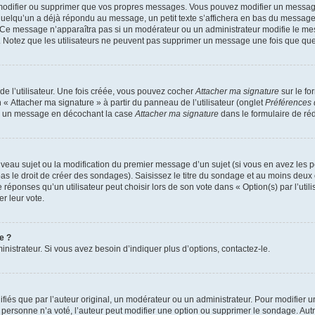
modifier ou supprimer que vos propres messages. Vous pouvez modifier un message
lqu’un a déjà répondu au message, un petit texte s’affichera en bas du message ind
n. Ce message n’apparaîtra pas si un modérateur ou un administrateur modifie le mes
ive. Notez que les utilisateurs ne peuvent pas supprimer un message une fois que qu
e l’utilisateur. Une fois créée, vous pouvez cocher
Attacher ma signature
sur le fo
 « Attacher ma signature » à partir du panneau de l’utilisateur (onglet
Préférences 
 à un message en décochant la case
Attacher ma signature
dans le formulaire de ré
ouveau sujet ou la modification du premier message d’un sujet (si vous en avez les p
 le droit de créer des sondages). Saisissez le titre du sondage et au moins deux o
onses qu’un utilisateur peut choisir lors de son vote dans « Option(s) par l’utilis
er leur vote.
e ?
istrateur. Si vous avez besoin d’indiquer plus d’options, contactez-le.
s que par l’auteur original, un modérateur ou un administrateur. Pour modifier u
Si personne n’a voté, l’auteur peut modifier une option ou supprimer le sondage. Au