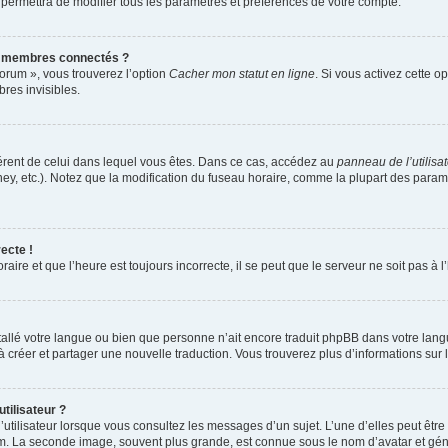
 permettra de modifier tous les paramètres et préférences de votre compte.
s membres connectés ?
forum », vous trouverez l’option
Cacher mon statut en ligne
. Si vous activez cette o
es invisibles.
ifférent de celui dans lequel vous êtes. Dans ce cas, accédez au
panneau de l’utilisa
ney, etc.). Notez que la modification du fuseau horaire, comme la plupart des para
ecte !
aire et que l’heure est toujours incorrecte, il se peut que le serveur ne soit pas à
installé votre langue ou bien que personne n’ait encore traduit phpBB dans votre l
s à créer et partager une nouvelle traduction. Vous trouverez plus d’informations sur l
tilisateur ?
utilisateur lorsque vous consultez les messages d’un sujet. L’une d’elles peut êtr
rum. La seconde image, souvent plus grande, est connue sous le nom d’avatar et 