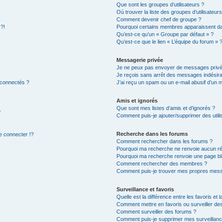
Que sont les groupes d’utilisateurs ?
Où trouver la liste des groupes d’utilisateur
Comment devenir chef de groupe ?
 ?!
Pourquoi certains membres apparaissent dan
Qu’est-ce qu’un « Groupe par défaut » ?
Qu’est-ce que le lien « L’équipe du forum » 
Messagerie privée
Je ne peux pas envoyer de messages privé
Je reçois sans arrêt des messages indésira
 connectés ?
J’ai reçu un spam ou un e-mail abusif d’un
Amis et ignorés
Que sont mes listes d’amis et d’ignorés ?
?
Comment puis-je ajouter/supprimer des utilis
Recherche dans les forums
 connecter !?
Comment rechercher dans les forums ?
Pourquoi ma recherche ne renvoie aucun ré
Pourquoi ma recherche renvoie une page bl
Comment rechercher des membres ?
Comment puis-je trouver mes propres mess
Surveillance et favoris
Quelle est la différence entre les favoris et l
Comment mettre en favoris ou surveiller des
Comment surveiller des forums ?
Comment puis-je supprimer mes surveillanc