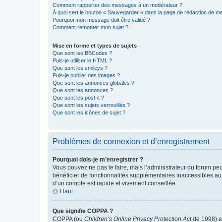
Comment rapporter des messages à un modérateur ?
À quoi sert le bouton « Sauvegarder » dans la page de rédaction de 
Pourquoi mon message doit être validé ?
Comment remonter mon sujet ?
Mise en forme et types de sujets
Que sont les BBCodes ?
Puis-je utiliser le HTML ?
Que sont les smileys ?
Puis-je publier des images ?
Que sont les annonces globales ?
Que sont les annonces ?
Que sont les post-it ?
Que sont les sujets verrouillés ?
Que sont les icônes de sujet ?
Problèmes de connexion et d’enregistrement
Pourquoi dois-je m’enregistrer ?
Vous pouvez ne pas le faire, mais l’administrateur du forum peu
bénéficier de fonctionnalités supplémentaires inaccessibles au
d’un compte est rapide et vivement conseillée.
Haut
Que signifie COPPA ?
COPPA (ou
Children’s Online Privacy Protection Act
de 1998) es