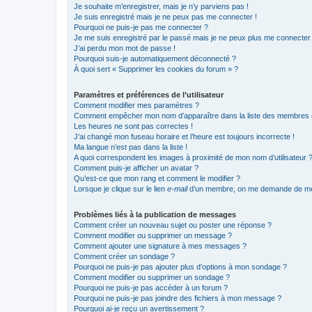
Je souhaite m’enregistrer, mais je n’y parviens pas !
Je suis enregistré mais je ne peux pas me connecter !
Pourquoi ne puis-je pas me connecter ?
Je me suis enregistré par le passé mais je ne peux plus me connecter
J’ai perdu mon mot de passe !
Pourquoi suis-je automatiquement déconnecté ?
À quoi sert « Supprimer les cookies du forum » ?
Paramètres et préférences de l’utilisateur
Comment modifier mes paramètres ?
Comment empêcher mon nom d’apparaître dans la liste des membres
Les heures ne sont pas correctes !
J’ai changé mon fuseau horaire et l’heure est toujours incorrecte !
Ma langue n’est pas dans la liste !
A quoi correspondent les images à proximité de mon nom d’utilisateur 
Comment puis-je afficher un avatar ?
Qu’est-ce que mon rang et comment le modifier ?
Lorsque je clique sur le lien
e-mail
d’un membre, on me demande de me
Problèmes liés à la publication de messages
Comment créer un nouveau sujet ou poster une réponse ?
Comment modifier ou supprimer un message ?
Comment ajouter une signature à mes messages ?
Comment créer un sondage ?
Pourquoi ne puis-je pas ajouter plus d’options à mon sondage ?
Comment modifier ou supprimer un sondage ?
Pourquoi ne puis-je pas accéder à un forum ?
Pourquoi ne puis-je pas joindre des fichiers à mon message ?
Pourquoi ai-je reçu un avertissement ?