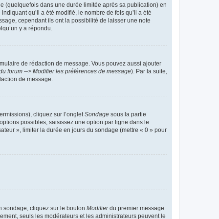
 (quelquefois dans une durée limitée après sa publication) en
iquant qu’il a été modifié, le nombre de fois qu’il a été
sage, cependant ils ont la possibilité de laisser une note
elqu’un y a répondu.
rmulaire de rédaction de message. Vous pouvez aussi ajouter
du forum --> Modifier les préférences de message
). Par la suite,
daction de message.
ermissions), cliquez sur l’onglet
Sondage
sous la partie
ptions possibles, saisissez une option par ligne dans le
ateur », limiter la durée en jours du sondage (mettre « 0 » pour
n sondage, cliquez sur le bouton
Modifier
du premier message
trement, seuls les modérateurs et les administrateurs peuvent le