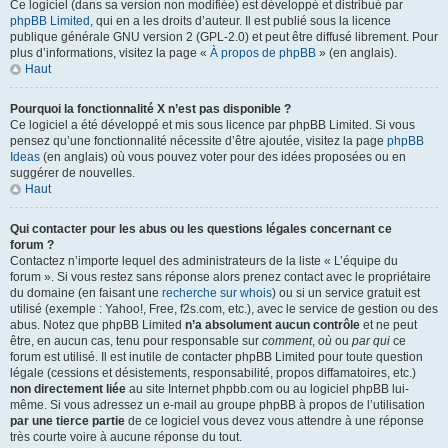
Ce logiciel (dans sa version non modifiée) est développé et distribué par
phpBB Limited
, qui en a les droits d’auteur. Il est publié sous la licence
publique générale GNU version 2 (GPL-2.0) et peut être diffusé librement. Pour
plus d’informations, visitez la page «
À propos de phpBB
» (en anglais).
Haut
Pourquoi la fonctionnalité X n’est pas disponible ?
Ce logiciel a été développé et mis sous licence par phpBB Limited. Si vous
pensez qu’une fonctionnalité nécessite d’être ajoutée, visitez la page
phpBB
Ideas
(en anglais) où vous pouvez voter pour des idées proposées ou en
suggérer de nouvelles.
Haut
Qui contacter pour les abus ou les questions légales concernant ce
forum ?
Contactez n’importe lequel des administrateurs de la liste « L’équipe du
forum ». Si vous restez sans réponse alors prenez contact avec le propriétaire
du domaine (en faisant une
recherche sur whois
) ou si un service gratuit est
utilisé (exemple : Yahoo!, Free, f2s.com, etc.), avec le service de gestion ou des
abus. Notez que phpBB Limited
n’a absolument aucun contrôle
et ne peut
être, en aucun cas, tenu pour responsable sur
comment
,
où
ou
par qui
ce
forum est utilisé. Il est inutile de contacter phpBB Limited pour toute question
légale (cessions et désistements, responsabilité, propos diffamatoires, etc.)
non directement liée
au site Internet phpbb.com ou au logiciel phpBB lui-
même. Si vous adressez un e-mail au groupe phpBB à propos de l’utilisation
par une tierce partie
de ce logiciel vous devez vous attendre à une réponse
très courte voire à aucune réponse du tout.