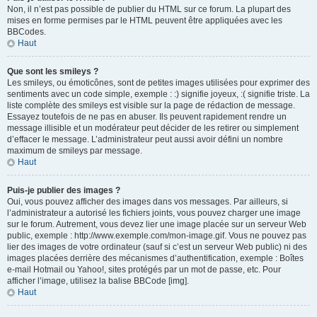
Non, il n’est pas possible de publier du HTML sur ce forum. La plupart des
mises en forme permises par le HTML peuvent être appliquées avec les
BBCodes.
Haut
Que sont les smileys ?
Les smileys, ou émoticônes, sont de petites images utilisées pour exprimer des
sentiments avec un code simple, exemple : :) signifie joyeux, :( signifie triste. La
liste complète des smileys est visible sur la page de rédaction de message.
Essayez toutefois de ne pas en abuser. Ils peuvent rapidement rendre un
message illisible et un modérateur peut décider de les retirer ou simplement
d’effacer le message. L’administrateur peut aussi avoir défini un nombre
maximum de smileys par message.
Haut
Puis-je publier des images ?
Oui, vous pouvez afficher des images dans vos messages. Par ailleurs, si
l’administrateur a autorisé les fichiers joints, vous pouvez charger une image
sur le forum. Autrement, vous devez lier une image placée sur un serveur Web
public, exemple : http://www.exemple.com/mon-image.gif. Vous ne pouvez pas
lier des images de votre ordinateur (sauf si c’est un serveur Web public) ni des
images placées derrière des mécanismes d’authentification, exemple : Boîtes
e-mail Hotmail ou Yahoo!, sites protégés par un mot de passe, etc. Pour
afficher l’image, utilisez la balise BBCode [img].
Haut