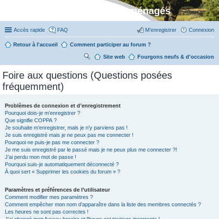
Stylevan - Vans aménagés
Accès rapide
FAQ
M’enregistrer
Connexion
Retour à l'accueil
Comment participer au forum ?
Site web
R
Fourgons neufs & d'occasion
ec
Foire aux questions (Questions posées
her
fréquemment)
ch
er
Problèmes de connexion et d’enregistrement
Pourquoi dois-je m’enregistrer ?
Que signifie COPPA ?
Je souhaite m’enregistrer, mais je n’y parviens pas !
Je suis enregistré mais je ne peux pas me connecter !
Pourquoi ne puis-je pas me connecter ?
Je me suis enregistré par le passé mais je ne peux plus me connecter ?!
J’ai perdu mon mot de passe !
Pourquoi suis-je automatiquement déconnecté ?
À quoi sert « Supprimer les cookies du forum » ?
Paramètres et préférences de l’utilisateur
Comment modifier mes paramètres ?
Comment empêcher mon nom d’apparaître dans la liste des membres connectés ?
Les heures ne sont pas correctes !