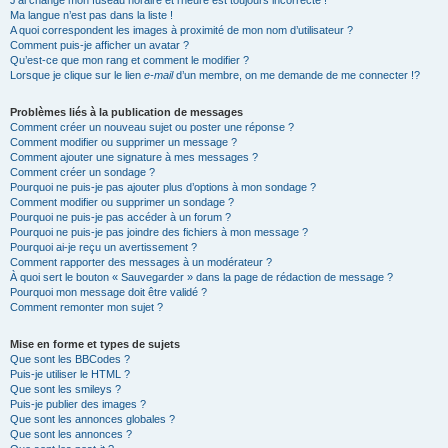
J’ai changé mon fuseau horaire et l’heure est toujours incorrecte !
Ma langue n’est pas dans la liste !
A quoi correspondent les images à proximité de mon nom d’utilisateur ?
Comment puis-je afficher un avatar ?
Qu’est-ce que mon rang et comment le modifier ?
Lorsque je clique sur le lien
e-mail
d’un membre, on me demande de me connecter !?
Problèmes liés à la publication de messages
Comment créer un nouveau sujet ou poster une réponse ?
Comment modifier ou supprimer un message ?
Comment ajouter une signature à mes messages ?
Comment créer un sondage ?
Pourquoi ne puis-je pas ajouter plus d’options à mon sondage ?
Comment modifier ou supprimer un sondage ?
Pourquoi ne puis-je pas accéder à un forum ?
Pourquoi ne puis-je pas joindre des fichiers à mon message ?
Pourquoi ai-je reçu un avertissement ?
Comment rapporter des messages à un modérateur ?
À quoi sert le bouton « Sauvegarder » dans la page de rédaction de message ?
Pourquoi mon message doit être validé ?
Comment remonter mon sujet ?
Mise en forme et types de sujets
Que sont les BBCodes ?
Puis-je utiliser le HTML ?
Que sont les smileys ?
Puis-je publier des images ?
Que sont les annonces globales ?
Que sont les annonces ?