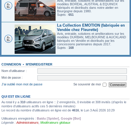
Avis, entraide, solutions et améliorations sur les
modèles BOREAL, AUSTRAL & EQUINOX
fabriqués et distribués dans notre atelier en
Bourgogne depuis 1980.
Sujets :
651
La Collection EMOTION (fabriquée en
Vendée chez Fleurette)
Avis, entraide, solutions et améliorations sur les
modèles DURBAN, MELBOURNE & AUCKLAND
fabriqués en Vendée et distribués par les
concessions partenaires depuis 2017.
Sujets :
168
CONNEXION
•
M’ENREGISTRER
Nom d’utilisateur :
Mot de passe :
J’ai oublié mon mot de passe
Se souvenir de moi
QUI EST EN LIGNE
Au total il y a
310
utilisateurs en ligne :: 2 enregistrés, 0 invisible et 308 invités (d’après le
nombre d’utilisateurs actifs ces 5 dernières minutes)
Le record du nombre d’utilisateurs en ligne est de
4616
, le Lun 3 Aoû 2026 10:29
Utilisateurs enregistrés :
Baidu [Spider]
,
Google [Bot]
Légende :
Administrateurs
,
Modérateurs globaux