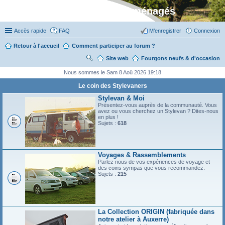
Stylevan - Vans aménagés
Accès rapide
FAQ
M’enregistrer
Connexion
Retour à l'accueil
Comment participer au forum ?
Site web
R
Fourgons neufs & d'occasion
ec
Nous sommes le Sam 8 Aoû 2026 19:18
her
Le coin des Stylevaners
ch
Stylevan & Moi
Présentez-vous auprès de la communauté. Vous
er
avez ou vous cherchez un Stylevan ? Dites-nous
en plus !
Sujets :
618
Voyages & Rassemblements
Parlez nous de vos expériences de voyage et
des coins sympas que vous recommandez.
Sujets :
215
La Collection ORIGIN (fabriquée dans
notre atelier à Auxerre)