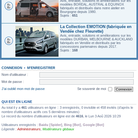
Avis, entraide, solutions et améliorations sur les
modèles BOREAL, AUSTRAL & EQUINOX
fabriqués et distribués dans notre atelier en
Bourgogne depuis 1980.
Sujets :
651
La Collection EMOTION (fabriquée en
Vendée chez Fleurette)
Avis, entraide, solutions et améliorations sur les
modèles DURBAN, MELBOURNE & AUCKLAND
fabriqués en Vendée et distribués par les
concessions partenaires depuis 2017.
Sujets :
168
CONNEXION
•
M’ENREGISTRER
Nom d’utilisateur :
Mot de passe :
J’ai oublié mon mot de passe
Se souvenir de moi
QUI EST EN LIGNE
Au total il y a
461
utilisateurs en ligne :: 3 enregistrés, 0 invisible et 458 invités (d’après le
nombre d’utilisateurs actifs ces 5 dernières minutes)
Le record du nombre d’utilisateurs en ligne est de
4616
, le Lun 3 Aoû 2026 10:29
Utilisateurs enregistrés :
Baidu [Spider]
,
Bing [Bot]
,
Google [Bot]
Légende :
Administrateurs
,
Modérateurs globaux