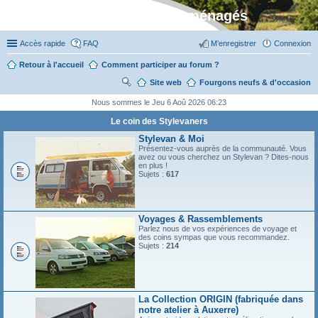
Stylevan - Vans aménagés
Accès rapide
FAQ
M’enregistrer
Connexion
Retour à l'accueil
Comment participer au forum ?
Site web
R
Fourgons neufs & d'occasion
ec
Nous sommes le Jeu 6 Aoû 2026 06:23
her
Le coin des Stylevaners
ch
Stylevan & Moi
Présentez-vous auprès de la communauté. Vous
er
avez ou vous cherchez un Stylevan ? Dites-nous
en plus !
Sujets :
617
Voyages & Rassemblements
Parlez nous de vos expériences de voyage et
des coins sympas que vous recommandez.
Sujets :
214
La Collection ORIGIN (fabriquée dans
notre atelier à Auxerre)