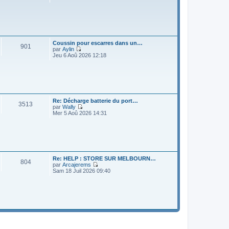
o
i
r
l
e
d
e
Coussin pour escarres dans un…
r
901
par
Aylin
n
V
Jeu 6 Aoû 2026 12:18
i
o
e
i
r
r
m
l
e
e
s
d
s
e
Re: Décharge batterie du port…
a
r
3513
par
Wally
g
n
V
Mer 5 Aoû 2026 14:31
e
i
o
e
i
r
r
m
l
e
e
s
d
s
e
Re: HELP : STORE SUR MELBOURN…
a
r
804
par
Arcajerems
g
n
V
Sam 18 Juil 2026 09:40
e
i
o
e
i
r
r
m
l
e
e
s
d
s
e
a
r
g
n
e