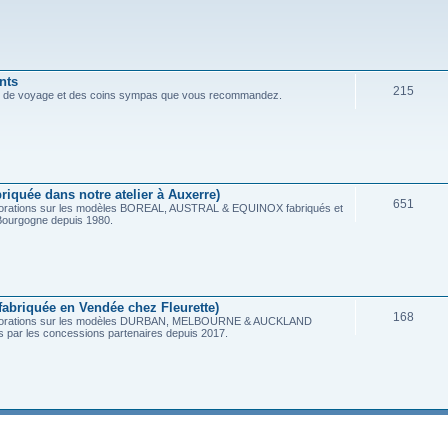
nts
215
s de voyage et des coins sympas que vous recommandez.
riquée dans notre atelier à Auxerre)
651
méliorations sur les modèles BOREAL, AUSTRAL & EQUINOX fabriqués et
n Bourgogne depuis 1980.
abriquée en Vendée chez Fleurette)
168
améliorations sur les modèles DURBAN, MELBOURNE & AUCKLAND
és par les concessions partenaires depuis 2017.