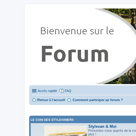
Stylevan - Vans aménagés
Forum dédié aux amateurs des fourgons Stylevan
Accès rapide
FAQ
Retour à l'accueil
Comment participer au forum ?
LE COIN DES STYLEVANERS
Stylevan & Moi
Présentez-vous auprès de la c
plus !