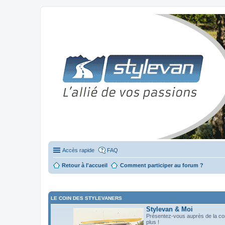
Stylevan - Vans aménagés
Forum dédié aux amateurs des fourgons Stylevan
Accès rapide
FAQ
Retour à l'accueil
Comment participer au forum ?
LE COIN DES STYLEVANERS
Stylevan & Moi
Présentez-vous auprès de la c
plus !