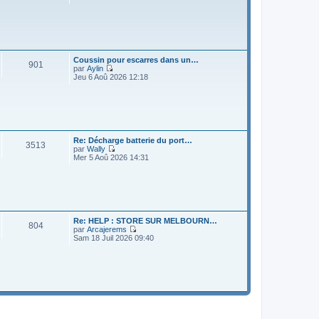
o
i
r
l
e
d
e
Coussin pour escarres dans un…
r
901
par
Aylin
n
V
Jeu 6 Aoû 2026 12:18
i
o
e
i
r
r
m
l
e
e
s
d
s
e
Re: Décharge batterie du port…
a
r
3513
par
Wally
g
n
V
Mer 5 Aoû 2026 14:31
e
i
o
e
i
r
r
m
l
e
e
s
d
s
e
Re: HELP : STORE SUR MELBOURN…
a
r
804
par
Arcajerems
g
n
V
Sam 18 Juil 2026 09:40
e
i
o
e
i
r
r
m
l
e
e
s
d
s
e
a
r
g
n
e