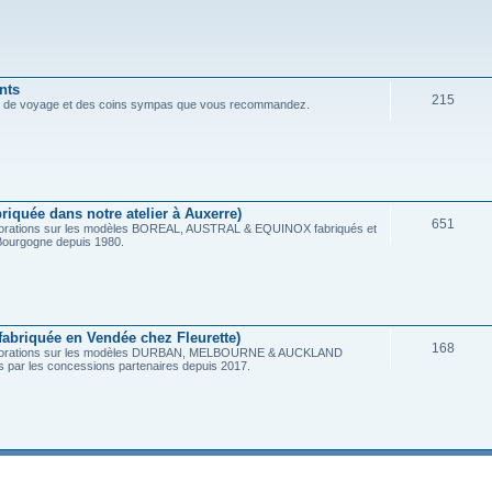
nts
215
s de voyage et des coins sympas que vous recommandez.
riquée dans notre atelier à Auxerre)
651
méliorations sur les modèles BOREAL, AUSTRAL & EQUINOX fabriqués et
n Bourgogne depuis 1980.
abriquée en Vendée chez Fleurette)
168
améliorations sur les modèles DURBAN, MELBOURNE & AUCKLAND
és par les concessions partenaires depuis 2017.