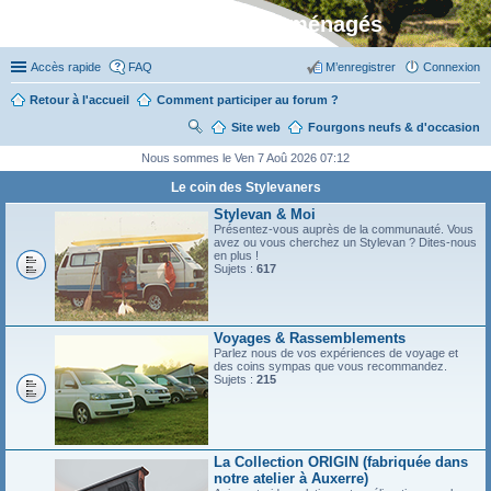
Stylevan - Vans aménagés
Accès rapide
FAQ
M’enregistrer
Connexion
Retour à l'accueil
Comment participer au forum ?
Site web
R
Fourgons neufs & d'occasion
ec
Nous sommes le Ven 7 Aoû 2026 07:12
her
Le coin des Stylevaners
ch
Stylevan & Moi
Présentez-vous auprès de la communauté. Vous
er
avez ou vous cherchez un Stylevan ? Dites-nous
en plus !
Sujets :
617
Voyages & Rassemblements
Parlez nous de vos expériences de voyage et
des coins sympas que vous recommandez.
Sujets :
215
La Collection ORIGIN (fabriquée dans
notre atelier à Auxerre)