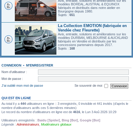
Avis, entraide, solutions et améliorations sur les
modèles BOREAL, AUSTRAL & EQUINOX
fabriqués et distribués dans notre atelier en
Bourgogne depuis 1980.
Sujets :
651
La Collection EMOTION (fabriquée en
Vendée chez Fleurette)
Avis, entraide, solutions et améliorations sur les
modèles DURBAN, MELBOURNE & AUCKLAND
fabriqués en Vendée et distribués par les
concessions partenaires depuis 2017.
Sujets :
168
CONNEXION
•
M’ENREGISTRER
Nom d’utilisateur :
Mot de passe :
J’ai oublié mon mot de passe
Se souvenir de moi
QUI EST EN LIGNE
Au total il y a
444
utilisateurs en ligne :: 3 enregistrés, 0 invisible et 441 invités (d’après le
nombre d’utilisateurs actifs ces 5 dernières minutes)
Le record du nombre d’utilisateurs en ligne est de
4616
, le Lun 3 Aoû 2026 10:29
Utilisateurs enregistrés :
Baidu [Spider]
,
Bing [Bot]
,
Google [Bot]
Légende :
Administrateurs
,
Modérateurs globaux