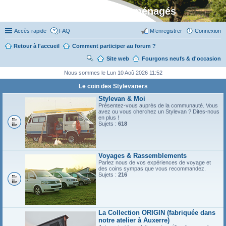
Stylevan - Vans aménagés
Accès rapide
FAQ
M’enregistrer
Connexion
Retour à l'accueil
Comment participer au forum ?
Site web
R
Fourgons neufs & d'occasion
ec
Nous sommes le Lun 10 Aoû 2026 11:52
her
Le coin des Stylevaners
ch
Stylevan & Moi
Présentez-vous auprès de la communauté. Vous
er
avez ou vous cherchez un Stylevan ? Dites-nous
en plus !
Sujets :
618
Voyages & Rassemblements
Parlez nous de vos expériences de voyage et
des coins sympas que vous recommandez.
Sujets :
216
La Collection ORIGIN (fabriquée dans
notre atelier à Auxerre)