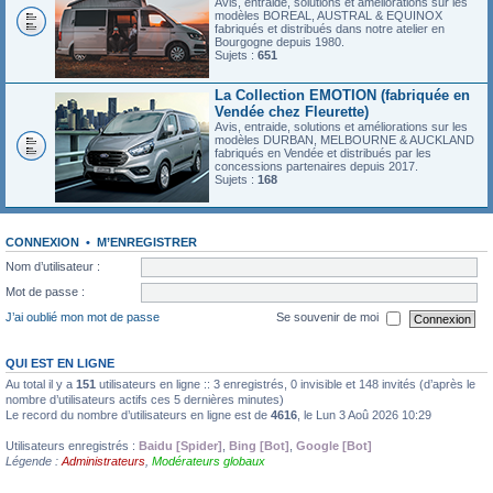
Avis, entraide, solutions et améliorations sur les
modèles BOREAL, AUSTRAL & EQUINOX
fabriqués et distribués dans notre atelier en
Bourgogne depuis 1980.
Sujets :
651
La Collection EMOTION (fabriquée en
Vendée chez Fleurette)
Avis, entraide, solutions et améliorations sur les
modèles DURBAN, MELBOURNE & AUCKLAND
fabriqués en Vendée et distribués par les
concessions partenaires depuis 2017.
Sujets :
168
CONNEXION
•
M’ENREGISTRER
Nom d’utilisateur :
Mot de passe :
J’ai oublié mon mot de passe
Se souvenir de moi
QUI EST EN LIGNE
Au total il y a
151
utilisateurs en ligne :: 3 enregistrés, 0 invisible et 148 invités (d’après le
nombre d’utilisateurs actifs ces 5 dernières minutes)
Le record du nombre d’utilisateurs en ligne est de
4616
, le Lun 3 Aoû 2026 10:29
Utilisateurs enregistrés :
Baidu [Spider]
,
Bing [Bot]
,
Google [Bot]
Légende :
Administrateurs
,
Modérateurs globaux