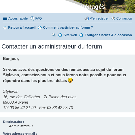
Stylevan - Vans aménagés
Accès rapide
FAQ
M’enregistrer
Connexion
Retour à l'accueil
Comment participer au forum ?
Site web
R
Fourgons neufs & d'occasion
ec
Contacter un administrateur du forum
her
ch
Bonjour,
er
Si vous avez des questions ou des remarques au sujet du forum
Stylevan, contactez-nous et nous ferons notre possible pour vous
répondre dans les plus bref délais
Stylevan
16, rue des Caillottes - ZI Plaine des Isles
89000 Auxerre
Tél 03 86 42 21 90 - Fax 03 86 42 25 70
Destinataire :
Administrateur
Votre adresse e-mail :