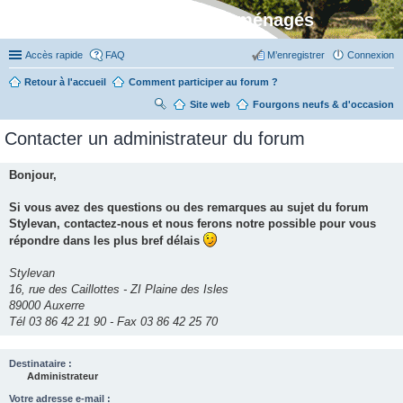
Stylevan - Vans aménagés
Accès rapide
FAQ
M’enregistrer
Connexion
Retour à l'accueil
Comment participer au forum ?
Site web
R
Fourgons neufs & d'occasion
ec
Contacter un administrateur du forum
her
ch
Bonjour,
er
Si vous avez des questions ou des remarques au sujet du forum
Stylevan, contactez-nous et nous ferons notre possible pour vous
répondre dans les plus bref délais
Stylevan
16, rue des Caillottes - ZI Plaine des Isles
89000 Auxerre
Tél 03 86 42 21 90 - Fax 03 86 42 25 70
Destinataire :
Administrateur
Votre adresse e-mail :