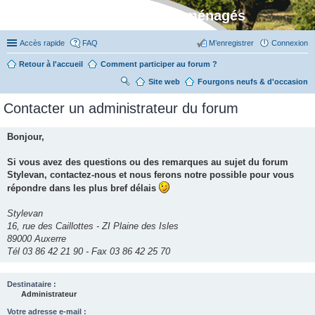
Stylevan - Vans aménagés
Accès rapide
FAQ
M’enregistrer
Connexion
Retour à l'accueil
Comment participer au forum ?
Site web
R
Fourgons neufs & d'occasion
ec
Contacter un administrateur du forum
her
ch
Bonjour,
er
Si vous avez des questions ou des remarques au sujet du forum
Stylevan, contactez-nous et nous ferons notre possible pour vous
répondre dans les plus bref délais
Stylevan
16, rue des Caillottes - ZI Plaine des Isles
89000 Auxerre
Tél 03 86 42 21 90 - Fax 03 86 42 25 70
Destinataire :
Administrateur
Votre adresse e-mail :