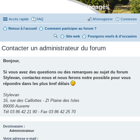
Stylevan - Vans aménagés
Accès rapide
FAQ
M’enregistrer
Connexion
Retour à l'accueil
Comment participer au forum ?
Site web
R
Fourgons neufs & d'occasion
ec
Contacter un administrateur du forum
her
ch
Bonjour,
er
Si vous avez des questions ou des remarques au sujet du forum
Stylevan, contactez-nous et nous ferons notre possible pour vous
répondre dans les plus bref délais
Stylevan
16, rue des Caillottes - ZI Plaine des Isles
89000 Auxerre
Tél 03 86 42 21 90 - Fax 03 86 42 25 70
Destinataire :
Administrateur
Votre adresse e-mail :