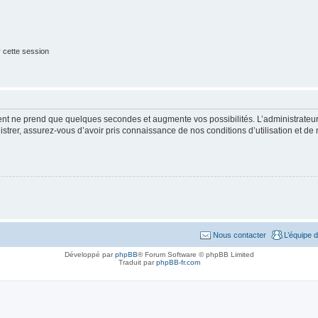
 cette session
ment ne prend que quelques secondes et augmente vos possibilités. L’administrate
strer, assurez-vous d’avoir pris connaissance de nos conditions d’utilisation et de n
Nous contacter
L’équipe 
Développé par
phpBB
® Forum Software © phpBB Limited
Traduit par
phpBB-fr.com