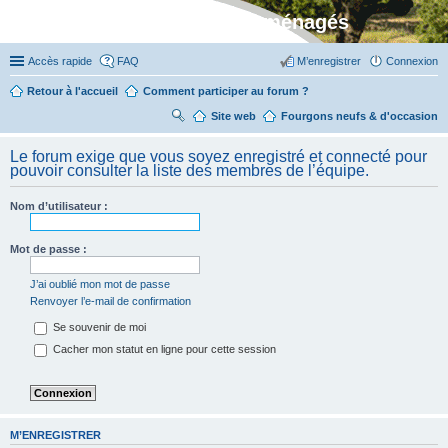
Stylevan - Vans aménagés
Accès rapide
FAQ
M’enregistrer
Connexion
Retour à l'accueil
Comment participer au forum ?
Site web
R
Fourgons neufs & d'occasion
ec
Le forum exige que vous soyez enregistré et connecté pour
her
pouvoir consulter la liste des membres de l’équipe.
ch
Nom d’utilisateur :
er
Mot de passe :
J’ai oublié mon mot de passe
Renvoyer l’e-mail de confirmation
Se souvenir de moi
Cacher mon statut en ligne pour cette session
M’ENREGISTRER