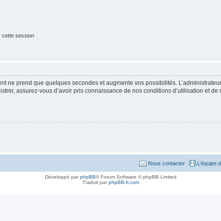
 cette session
ment ne prend que quelques secondes et augmente vos possibilités. L’administrate
strer, assurez-vous d’avoir pris connaissance de nos conditions d’utilisation et de n
Nous contacter
L’équipe 
Développé par
phpBB
® Forum Software © phpBB Limited
Traduit par
phpBB-fr.com