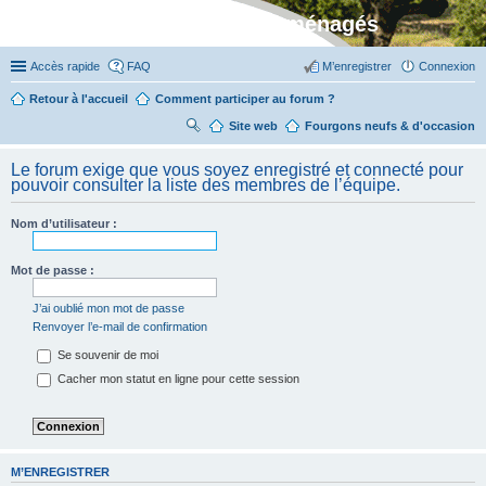
Stylevan - Vans aménagés
Accès rapide
FAQ
M’enregistrer
Connexion
Retour à l'accueil
Comment participer au forum ?
Site web
R
Fourgons neufs & d'occasion
ec
Le forum exige que vous soyez enregistré et connecté pour
her
pouvoir consulter la liste des membres de l’équipe.
ch
Nom d’utilisateur :
er
Mot de passe :
J’ai oublié mon mot de passe
Renvoyer l’e-mail de confirmation
Se souvenir de moi
Cacher mon statut en ligne pour cette session
M’ENREGISTRER