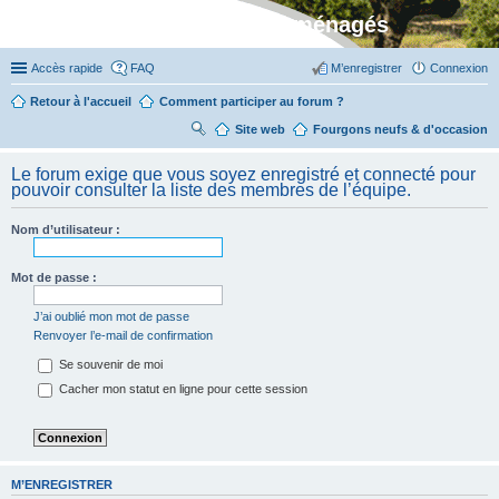
Stylevan - Vans aménagés
Accès rapide
FAQ
M’enregistrer
Connexion
Retour à l'accueil
Comment participer au forum ?
Site web
R
Fourgons neufs & d'occasion
ec
Le forum exige que vous soyez enregistré et connecté pour
her
pouvoir consulter la liste des membres de l’équipe.
ch
Nom d’utilisateur :
er
Mot de passe :
J’ai oublié mon mot de passe
Renvoyer l’e-mail de confirmation
Se souvenir de moi
Cacher mon statut en ligne pour cette session
M’ENREGISTRER