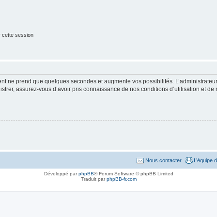
 cette session
ment ne prend que quelques secondes et augmente vos possibilités. L’administrate
strer, assurez-vous d’avoir pris connaissance de nos conditions d’utilisation et de n
Nous contacter
L’équipe 
Développé par
phpBB
® Forum Software © phpBB Limited
Traduit par
phpBB-fr.com