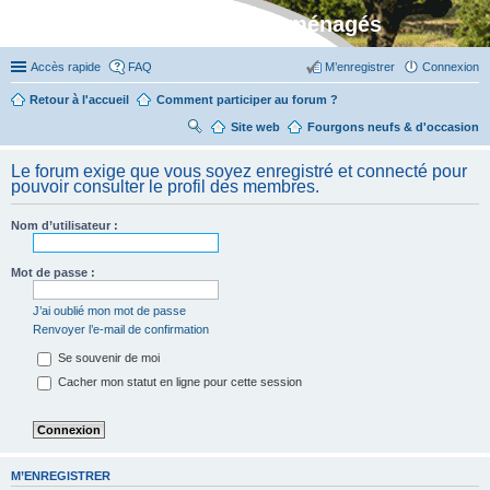
Stylevan - Vans aménagés
Accès rapide
FAQ
M’enregistrer
Connexion
Retour à l'accueil
Comment participer au forum ?
Site web
R
Fourgons neufs & d'occasion
ec
Le forum exige que vous soyez enregistré et connecté pour
her
pouvoir consulter le profil des membres.
ch
Nom d’utilisateur :
er
Mot de passe :
J’ai oublié mon mot de passe
Renvoyer l’e-mail de confirmation
Se souvenir de moi
Cacher mon statut en ligne pour cette session
M’ENREGISTRER