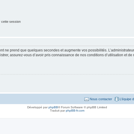
 cette session
ment ne prend que quelques secondes et augmente vos possibilités. L’administrate
strer, assurez-vous d’avoir pris connaissance de nos conditions d’utilisation et de n
Nous contacter
L’équipe 
Développé par
phpBB
® Forum Software © phpBB Limited
Traduit par
phpBB-fr.com