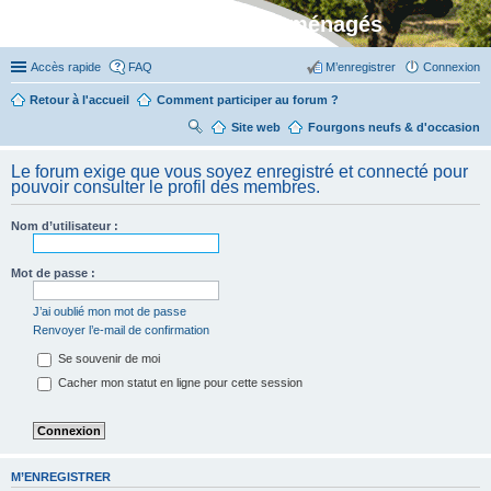
Stylevan - Vans aménagés
Accès rapide
FAQ
M’enregistrer
Connexion
Retour à l'accueil
Comment participer au forum ?
Site web
R
Fourgons neufs & d'occasion
ec
Le forum exige que vous soyez enregistré et connecté pour
her
pouvoir consulter le profil des membres.
ch
Nom d’utilisateur :
er
Mot de passe :
J’ai oublié mon mot de passe
Renvoyer l’e-mail de confirmation
Se souvenir de moi
Cacher mon statut en ligne pour cette session
M’ENREGISTRER