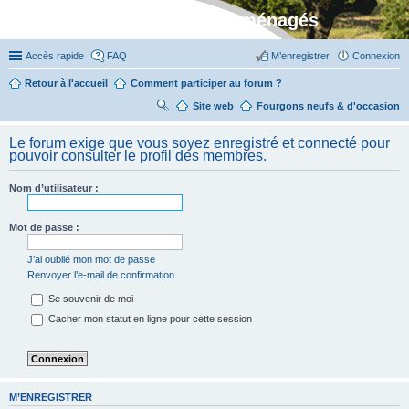
Stylevan - Vans aménagés
Accès rapide
FAQ
M’enregistrer
Connexion
Retour à l'accueil
Comment participer au forum ?
Site web
R
Fourgons neufs & d'occasion
ec
Le forum exige que vous soyez enregistré et connecté pour
her
pouvoir consulter le profil des membres.
ch
Nom d’utilisateur :
er
Mot de passe :
J’ai oublié mon mot de passe
Renvoyer l’e-mail de confirmation
Se souvenir de moi
Cacher mon statut en ligne pour cette session
M’ENREGISTRER