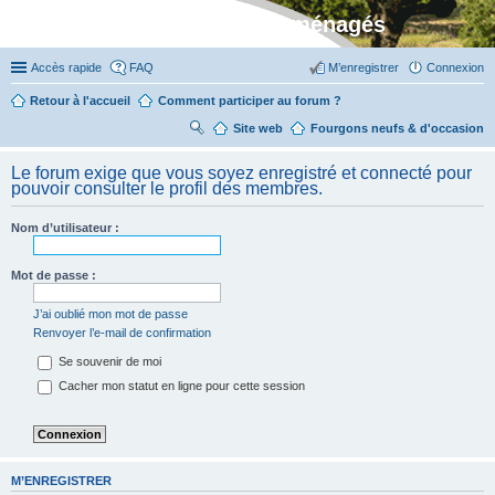
Stylevan - Vans aménagés
Accès rapide
FAQ
M’enregistrer
Connexion
Retour à l'accueil
Comment participer au forum ?
Site web
R
Fourgons neufs & d'occasion
ec
Le forum exige que vous soyez enregistré et connecté pour
her
pouvoir consulter le profil des membres.
ch
Nom d’utilisateur :
er
Mot de passe :
J’ai oublié mon mot de passe
Renvoyer l’e-mail de confirmation
Se souvenir de moi
Cacher mon statut en ligne pour cette session
M’ENREGISTRER