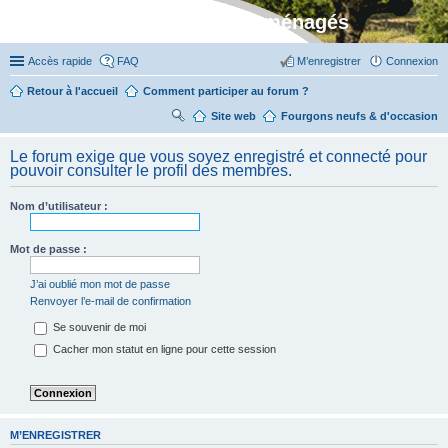
Stylevan - Vans aménagés
Accès rapide
FAQ
M’enregistrer
Connexion
Retour à l'accueil
Comment participer au forum ?
Site web
R
Fourgons neufs & d'occasion
ec
Le forum exige que vous soyez enregistré et connecté pour
her
pouvoir consulter le profil des membres.
ch
Nom d’utilisateur :
er
Mot de passe :
J’ai oublié mon mot de passe
Renvoyer l’e-mail de confirmation
Se souvenir de moi
Cacher mon statut en ligne pour cette session
M’ENREGISTRER