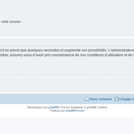
 cette session
ment ne prend que quelques secondes et augmente vos possibilités. L’administrate
strer, assurez-vous d’avoir pris connaissance de nos conditions d’utilisation et de n
Nous contacter
L’équipe 
Développé par
phpBB
® Forum Software © phpBB Limited
Traduit par
phpBB-fr.com