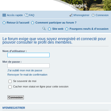
Stylevan - Vans aménagés
Accès rapide
FAQ
M’enregistrer
Connexion
Retour à l'accueil
Comment participer au forum ?
Site web
R
Fourgons neufs & d'occasion
ec
Le forum exige que vous soyez enregistré et connecté pour
her
pouvoir consulter le profil des membres.
ch
Nom d’utilisateur :
er
Mot de passe :
J’ai oublié mon mot de passe
Renvoyer l’e-mail de confirmation
Se souvenir de moi
Cacher mon statut en ligne pour cette session
M’ENREGISTRER