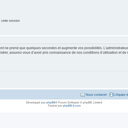
 cette session
ment ne prend que quelques secondes et augmente vos possibilités. L’administrate
strer, assurez-vous d’avoir pris connaissance de nos conditions d’utilisation et de n
Nous contacter
L’équipe 
Développé par
phpBB
® Forum Software © phpBB Limited
Traduit par
phpBB-fr.com