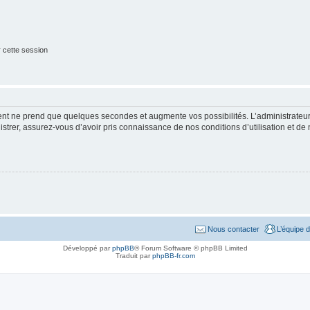
 cette session
ment ne prend que quelques secondes et augmente vos possibilités. L’administrate
strer, assurez-vous d’avoir pris connaissance de nos conditions d’utilisation et de n
Nous contacter
L’équipe 
Développé par
phpBB
® Forum Software © phpBB Limited
Traduit par
phpBB-fr.com