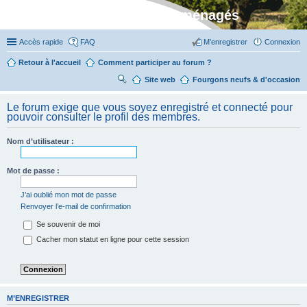
Stylevan - Vans aménagés
Accès rapide
FAQ
M’enregistrer
Connexion
Retour à l'accueil
Comment participer au forum ?
Site web
R
Fourgons neufs & d'occasion
ec
Le forum exige que vous soyez enregistré et connecté pour
her
pouvoir consulter le profil des membres.
ch
Nom d’utilisateur :
er
Mot de passe :
J’ai oublié mon mot de passe
Renvoyer l’e-mail de confirmation
Se souvenir de moi
Cacher mon statut en ligne pour cette session
M’ENREGISTRER