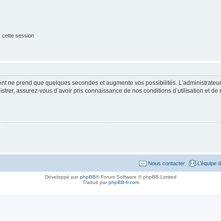
 cette session
ment ne prend que quelques secondes et augmente vos possibilités. L’administrate
strer, assurez-vous d’avoir pris connaissance de nos conditions d’utilisation et de n
Nous contacter
L’équipe 
Développé par
phpBB
® Forum Software © phpBB Limited
Traduit par
phpBB-fr.com