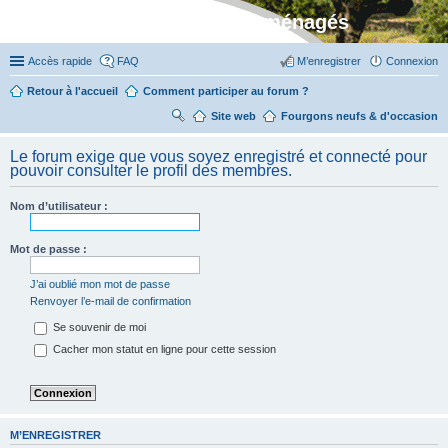
Stylevan - Vans aménagés
Accès rapide
FAQ
M’enregistrer
Connexion
Retour à l'accueil
Comment participer au forum ?
Site web
R
Fourgons neufs & d'occasion
ec
Le forum exige que vous soyez enregistré et connecté pour
her
pouvoir consulter le profil des membres.
ch
Nom d’utilisateur :
er
Mot de passe :
J’ai oublié mon mot de passe
Renvoyer l’e-mail de confirmation
Se souvenir de moi
Cacher mon statut en ligne pour cette session
M’ENREGISTRER