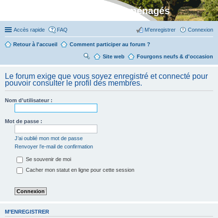
Stylevan - Vans aménagés
Accès rapide
FAQ
M’enregistrer
Connexion
Retour à l'accueil
Comment participer au forum ?
Site web
R
Fourgons neufs & d'occasion
ec
Le forum exige que vous soyez enregistré et connecté pour
her
pouvoir consulter le profil des membres.
ch
Nom d’utilisateur :
er
Mot de passe :
J’ai oublié mon mot de passe
Renvoyer l’e-mail de confirmation
Se souvenir de moi
Cacher mon statut en ligne pour cette session
M’ENREGISTRER