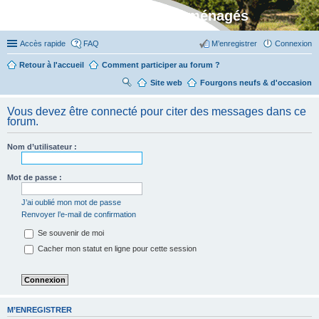
Stylevan - Vans aménagés
Accès rapide
FAQ
M’enregistrer
Connexion
Retour à l'accueil
Comment participer au forum ?
Site web
R
Fourgons neufs & d'occasion
ec
Vous devez être connecté pour citer des messages dans ce
her
forum.
ch
Nom d’utilisateur :
er
Mot de passe :
J’ai oublié mon mot de passe
Renvoyer l’e-mail de confirmation
Se souvenir de moi
Cacher mon statut en ligne pour cette session
M’ENREGISTRER