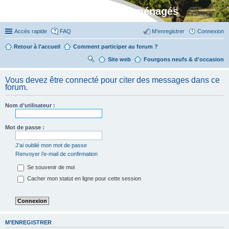
Stylevan - Vans aménagés
Accès rapide
FAQ
M’enregistrer
Connexion
Retour à l'accueil
Comment participer au forum ?
Site web
R
Fourgons neufs & d'occasion
ec
Vous devez être connecté pour citer des messages dans ce
her
forum.
ch
Nom d’utilisateur :
er
Mot de passe :
J’ai oublié mon mot de passe
Renvoyer l’e-mail de confirmation
Se souvenir de moi
Cacher mon statut en ligne pour cette session
M’ENREGISTRER