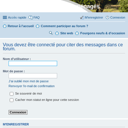
Stylevan - Vans aménagés
Accès rapide
FAQ
M’enregistrer
Connexion
Retour à l'accueil
Comment participer au forum ?
Site web
R
Fourgons neufs & d'occasion
ec
Vous devez être connecté pour citer des messages dans ce
her
forum.
ch
Nom d’utilisateur :
er
Mot de passe :
J’ai oublié mon mot de passe
Renvoyer l’e-mail de confirmation
Se souvenir de moi
Cacher mon statut en ligne pour cette session
M’ENREGISTRER