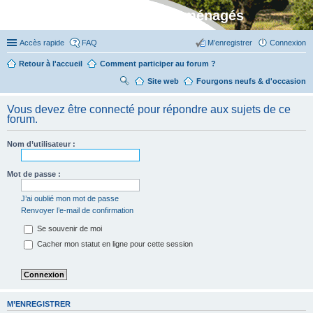
Stylevan - Vans aménagés
Accès rapide
FAQ
M’enregistrer
Connexion
Retour à l'accueil
Comment participer au forum ?
Site web
R
Fourgons neufs & d'occasion
ec
Vous devez être connecté pour répondre aux sujets de ce
her
forum.
ch
Nom d’utilisateur :
er
Mot de passe :
J’ai oublié mon mot de passe
Renvoyer l’e-mail de confirmation
Se souvenir de moi
Cacher mon statut en ligne pour cette session
M’ENREGISTRER