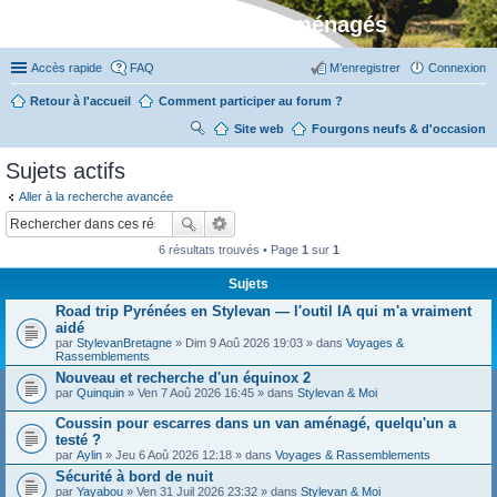
Stylevan - Vans aménagés
Accès rapide
FAQ
M’enregistrer
Connexion
Retour à l'accueil
Comment participer au forum ?
Site web
R
Fourgons neufs & d'occasion
ec
Sujets actifs
her
Aller à la recherche avancée
ch
er
6 résultats trouvés • Page
1
sur
1
Sujets
Road trip Pyrénées en Stylevan — l'outil IA qui m'a vraiment
aidé
par
StylevanBretagne
» Dim 9 Aoû 2026 19:03 » dans
Voyages &
Rassemblements
Nouveau et recherche d'un équinox 2
par
Quinquin
» Ven 7 Aoû 2026 16:45 » dans
Stylevan & Moi
Coussin pour escarres dans un van aménagé, quelqu'un a
testé ?
par
Aylin
» Jeu 6 Aoû 2026 12:18 » dans
Voyages & Rassemblements
Sécurité à bord de nuit
par
Yayabou
» Ven 31 Juil 2026 23:32 » dans
Stylevan & Moi