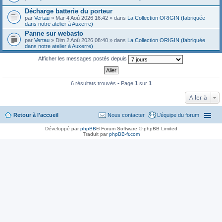
Décharge batterie du porteur
par
Vertau
» Mar 4 Aoû 2026 16:42 » dans
La Collection ORIGIN (fabriquée
dans notre atelier à Auxerre)
Panne sur webasto
par
Vertau
» Dim 2 Aoû 2026 08:40 » dans
La Collection ORIGIN (fabriquée
dans notre atelier à Auxerre)
Afficher les messages postés depuis
6 résultats trouvés • Page
1
sur
1
Aller à
Retour à l'accueil
Nous contacter
L’équipe du forum
Développé par
phpBB
® Forum Software © phpBB Limited
Traduit par
phpBB-fr.com