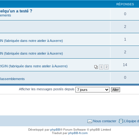
RÉPONSES
lqu'un a testé ?
0
lements
2
1
N (fabriquée dans notre atelier à Auxerre)
2
N (fabriquée dans notre atelier à Auxerre)
14
IGIN (fabriquée dans notre atelier à Auxerre)
1
2
0
Rassemblements
Afficher les messages postés depuis
Nous contacter
L’équipe 
Développé par
phpBB
® Forum Software © phpBB Limited
Traduit par
phpBB-fr.com