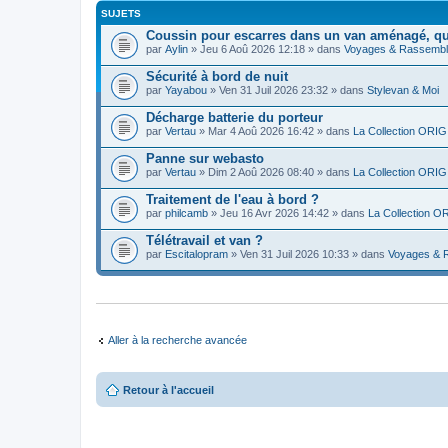
SUJETS
Coussin pour escarres dans un van aménagé, que
par
Aylin
» Jeu 6 Aoû 2026 12:18 » dans
Voyages & Rassemb
Sécurité à bord de nuit
par
Yayabou
» Ven 31 Juil 2026 23:32 » dans
Stylevan & Moi
Décharge batterie du porteur
par
Vertau
» Mar 4 Aoû 2026 16:42 » dans
La Collection ORIGI
Panne sur webasto
par
Vertau
» Dim 2 Aoû 2026 08:40 » dans
La Collection ORIGI
Traitement de l'eau à bord ?
par
philcamb
» Jeu 16 Avr 2026 14:42 » dans
La Collection OR
Télétravail et van ?
par
Escitalopram
» Ven 31 Juil 2026 10:33 » dans
Voyages & 
Aller à la recherche avancée
Retour à l'accueil