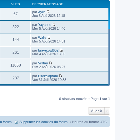
VUES
DERNIER MESSAGE
par
Aylin
57
V
Jeu 6 Aoû 2026 12:18
o
i
par
Yayabou
r
322
V
Mer 5 Aoû 2026 14:40
l
o
e
i
par
Wally
d
r
144
V
Mer 5 Aoû 2026 14:31
e
l
o
r
e
i
n
par
brave.owl652
d
r
261
i
V
Mar 4 Aoû 2026 13:35
e
l
e
o
r
e
r
i
n
par
Vertau
d
m
r
11058
i
V
Dim 2 Aoû 2026 08:27
e
e
l
e
o
r
s
e
r
i
n
s
par
Escitalopram
d
m
r
287
i
a
V
Ven 31 Juil 2026 10:33
e
e
l
e
g
o
r
s
e
r
e
i
n
s
d
m
r
i
a
e
e
l
e
g
r
s
e
r
6 résultats trouvés • Page
1
sur
1
e
n
s
d
m
i
a
e
e
e
g
r
s
Aller à
r
e
n
s
m
i
a
e
e
g
du forum
Supprimer les cookies du forum
Heures au format
UTC
s
r
e
s
m
a
e
g
s
e
s