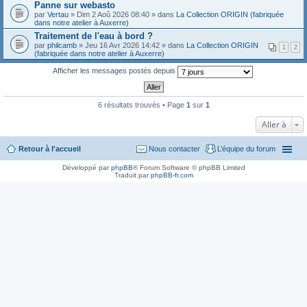
Panne sur webasto
par
Vertau
» Dim 2 Aoû 2026 08:40 » dans
La Collection ORIGIN (fabriquée
dans notre atelier à Auxerre)
Traitement de l'eau à bord ?
par
philcamb
» Jeu 16 Avr 2026 14:42 » dans
La Collection ORIGIN
1
2
(fabriquée dans notre atelier à Auxerre)
Afficher les messages postés depuis
6 résultats trouvés • Page
1
sur
1
Aller à
Retour à l'accueil
Nous contacter
L’équipe du forum
Développé par
phpBB
® Forum Software © phpBB Limited
Traduit par
phpBB-fr.com