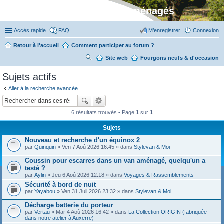
Stylevan - Vans aménagés
Accès rapide
FAQ
M’enregistrer
Connexion
Retour à l'accueil
Comment participer au forum ?
Site web
R
Fourgons neufs & d'occasion
ec
Sujets actifs
her
Aller à la recherche avancée
ch
er
6 résultats trouvés • Page
1
sur
1
Sujets
Nouveau et recherche d'un équinox 2
par
Quinquin
» Ven 7 Aoû 2026 16:45 » dans
Stylevan & Moi
Coussin pour escarres dans un van aménagé, quelqu'un a
testé ?
par
Aylin
» Jeu 6 Aoû 2026 12:18 » dans
Voyages & Rassemblements
Sécurité à bord de nuit
par
Yayabou
» Ven 31 Juil 2026 23:32 » dans
Stylevan & Moi
Décharge batterie du porteur
par
Vertau
» Mar 4 Aoû 2026 16:42 » dans
La Collection ORIGIN (fabriquée
dans notre atelier à Auxerre)