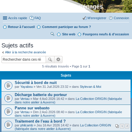
Stylevan - Vans aménagés
Accès rapide
FAQ
M’enregistrer
Connexion
Retour à l'accueil
Comment participer au forum ?
Site web
R
Fourgons neufs & d'occasion
ec
Sujets actifs
her
Aller à la recherche avancée
ch
er
5 résultats trouvés • Page
1
sur
1
Sujets
Sécurité à bord de nuit
par
Yayabou
» Ven 31 Juil 2026 23:32 » dans
Stylevan & Moi
Décharge batterie du porteur
par
Vertau
» Mar 4 Aoû 2026 16:42 » dans
La Collection ORIGIN (fabriquée
dans notre atelier à Auxerre)
Panne sur webasto
par
Vertau
» Dim 2 Aoû 2026 08:40 » dans
La Collection ORIGIN (fabriquée
dans notre atelier à Auxerre)
Traitement de l'eau à bord ?
par
philcamb
» Jeu 16 Avr 2026 14:42 » dans
La Collection ORIGIN
1
2
(fabriquée dans notre atelier à Auxerre)