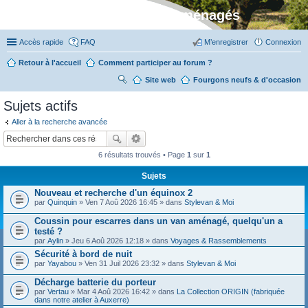
Stylevan - Vans aménagés
Accès rapide
FAQ
M’enregistrer
Connexion
Retour à l'accueil
Comment participer au forum ?
Site web
R
Fourgons neufs & d'occasion
ec
Sujets actifs
her
Aller à la recherche avancée
ch
er
6 résultats trouvés • Page
1
sur
1
Sujets
Nouveau et recherche d'un équinox 2
par
Quinquin
» Ven 7 Aoû 2026 16:45 » dans
Stylevan & Moi
Coussin pour escarres dans un van aménagé, quelqu'un a
testé ?
par
Aylin
» Jeu 6 Aoû 2026 12:18 » dans
Voyages & Rassemblements
Sécurité à bord de nuit
par
Yayabou
» Ven 31 Juil 2026 23:32 » dans
Stylevan & Moi
Décharge batterie du porteur
par
Vertau
» Mar 4 Aoû 2026 16:42 » dans
La Collection ORIGIN (fabriquée
dans notre atelier à Auxerre)