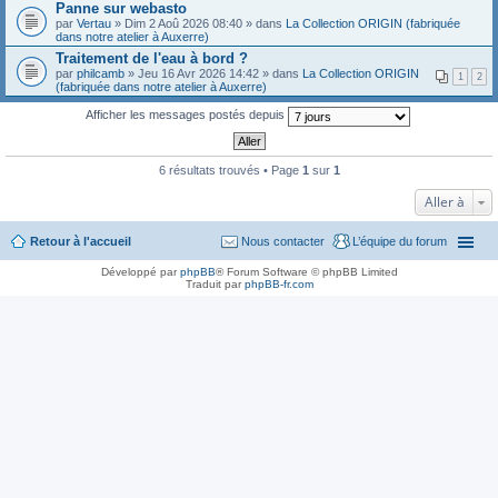
Panne sur webasto
par
Vertau
» Dim 2 Aoû 2026 08:40 » dans
La Collection ORIGIN (fabriquée
dans notre atelier à Auxerre)
Traitement de l'eau à bord ?
par
philcamb
» Jeu 16 Avr 2026 14:42 » dans
La Collection ORIGIN
1
2
(fabriquée dans notre atelier à Auxerre)
Afficher les messages postés depuis
6 résultats trouvés • Page
1
sur
1
Aller à
Retour à l'accueil
Nous contacter
L’équipe du forum
Développé par
phpBB
® Forum Software © phpBB Limited
Traduit par
phpBB-fr.com